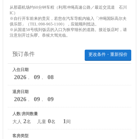
从那霸机场约60分钟车程（利用冲绳高速公路／最近交流道 石川
IC）
※自行开车前来的贵宾，若您在汽车导航内输入「冲绳国际高尔夫
俱乐部」（TEL:098-965-1100），应能顺利抵达。
※从国道58号线到饭店的入口为狭窄细长的道路。接近饭店时，请
注意别开过头啰。恭候大驾光临。
预订条件
更改条件・重新报价
入住日期
2026
09
08
．
．
退房日期
2026
09
09
．
．
人数/房间数量
2
0
1
大人
名 儿童
名
间
客房类型