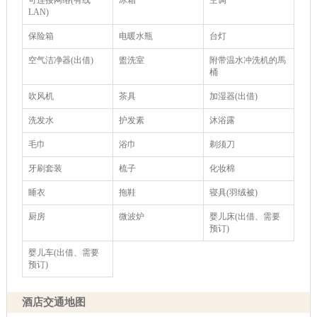
LAN)
保险箱
电暖水瓶
台灯
空气洁净器(出借)
盥洗室
附带温水冲洗机的馬
桶
吹风机
茶具
加湿器(出借)
洗发水
护发素
沐浴露
毛巾
浴巾
剃须刀
牙刷套装
梳子
化妆棉
睡衣
拖鞋
寝具(羽绒被)
厨房
微波炉
婴儿床(出借、需要
预订)
婴儿车(出借、需要
预订)
酒店交通地图