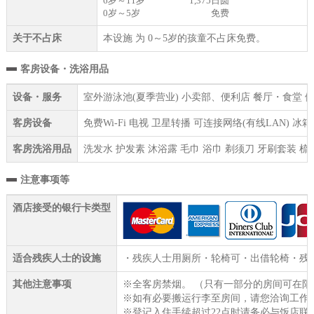
6岁～11岁
1,375日圆
0岁～5岁
免费
关于不占床
本设施 为 0～5岁的孩童不占床免费。
客房设备・洗浴用品
设备・服务
室外游泳池(夏季营业) 小卖部、便利店 餐厅・食堂 健
客房设备
免费Wi-Fi 电视 卫星转播 可连接网络(有线LAN) 
客房洗浴用品
洗发水 护发素 沐浴露 毛巾 浴巾 剃须刀 牙刷套装 梳
注意事项等
酒店接受的银行卡类型
适合残疾人士的设施
・残疾人士用厕所・轮椅可・出借轮椅・残疾
其他注意事项
※全客房禁烟。 （只有一部分的房间可在阳
※如有必要搬运行李至房间，请您洽询工作
※登记入住手续超过22点时请务必与饭店联