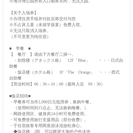
※海洋博公园所有入口都将关闭，无法入园。
【关于入场券】
※办理住房手续并付款后将交付与您
※不占床儿童（未就学孩童）免费入馆。
※无法只取消入场券。
（不可变更为纯住宿）
■ 早餐 ■
【 餐厅 】请由下方餐厅二择一。
・别馆楼（アネックス栋） 12F「Blue」 ・・・日式自
助餐
・饭店楼（ホテル栋） 1F「The Orange」 ・・・西式
自助餐
【营业时间】06：30～10：00（最终入店 09：30）
■饭店招待■
・早餐券可当作2,000日元抵用券，换购午餐。
（使用时间到15点止。无法换购晚餐。）
・网路使用区、健身房24小时可免费使用。
・可免费使用旅行支援用品（部分收费）。
・于住宿旅客专用两座游泳池放松身心。
◆饭店楼 2阶 可以眺望大海的户外泳池