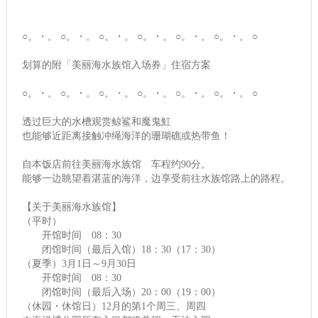
○。・。 ○。・。 ○。・。 ○。・。 ○。・。 ○。・。 ○
划算的附「美丽海水族馆入场券」住宿方案
○。・。 ○。・。 ○。・。 ○。・。 ○。・。 ○。・。 ○
透过巨大的水槽观赏鲸鲨和魔鬼魟
也能够近距离接触冲绳海洋的珊瑚礁或热带鱼！
自本饭店前往美丽海水族馆 车程约90分。
能够一边眺望着湛蓝的海洋，边享受前往水族馆路上的路程。
【关于美丽海水族馆】
（平时）
开馆时间 08：30
闭馆时间（最后入馆）18：30（17：30）
（夏季）3月1日～9月30日
开馆时间 08：30
闭馆时间（最后入场）20：00（19：00）
（休园・休馆日）12月的第1个周三、周四