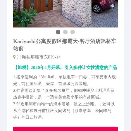
Kariyushi公寓度假区那霸天·客厅酒店旭桥车
站前
冲绳县那霸市东町9-14
【旭桥】2020年4月开幕。引入多种让女性满意的产品
1.搭乘便利的「Yui Rail」单轨电车一日券，可享受市内观
光，前往国际通、壶屋、首里城公园等地。
2.住宿周边汇集了众多知名餐厅，例如冲绳乡土料理店及
杰克牛排馆，是一个适合美食及小酌的有趣区域。
3.邻近那霸市内唯一的海水浴场「波之上沙滩」，还可以
从泊港轻松展开前往庆良间诸岛（渡嘉敷岛、座间味岛
等）的日归旅游。