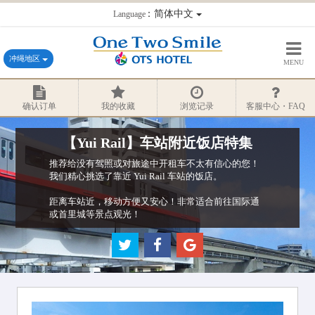
：简体中文
Language
冲绳地区
MENU
确认订单
我的收藏
浏览记录
客服中心・FAQ
【Yui Rail】车站附近饭店特集
推荐给没有驾照或对旅途中开租车不太有信心的您！
我们精心挑选了靠近 Yui Rail 车站的饭店。
距离车站近，移动方便又安心！非常适合前往国际通
或首里城等景点观光！