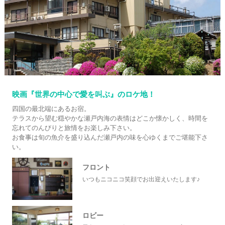
映画『世界の中心で愛を叫ぶ』のロケ地！
四国の最北端にあるお宿。
テラスから望む穏やかな瀬戸内海の表情はどこか懐かしく、時間を
忘れてのんびりと旅情をお楽しみ下さい。
お食事は旬の魚介を盛り込んだ瀬戸内の味を心ゆくまでご堪能下さ
い。
フロント
いつもニコニコ笑顔でお出迎えいたします♪
ロビー