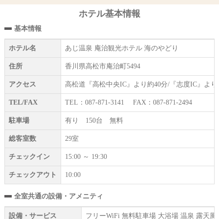
ホテル基本情報
基本情報
ホテル名
あじ温泉 庵治観光ホテル 海のやどり
住所
香川県高松市庵治町5494
アクセス
高松道『高松中央IC』より約40分/『志度IC』よ
TEL/FAX
TEL：087-871-3141 FAX：087-871-2494
駐車場
有り 150台 無料
総客室数
29室
チェックイン
15:00 ～ 19:30
チェックアウト
10:00
全室共通の設備・アメニティ
設備・サービス
フリーWiFi 無料駐車場 大浴場 温泉 露