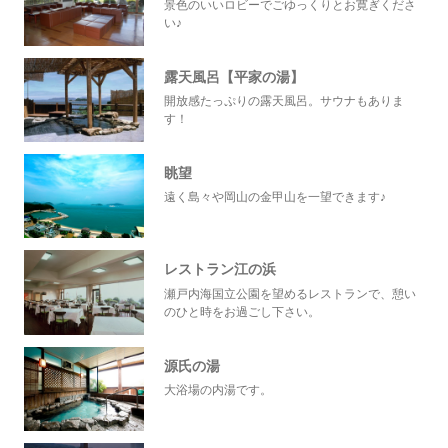
景色のいいロビーでごゆっくりとお寛ぎくださ
い♪
露天風呂【平家の湯】
開放感たっぷりの露天風呂。サウナもありま
す！
眺望
遠く島々や岡山の金甲山を一望できます♪
レストラン江の浜
瀬戸内海国立公園を望めるレストランで、憩い
のひと時をお過ごし下さい。
源氏の湯
大浴場の内湯です。