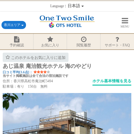
：日本語
Language
香川エリア
MENU
予約確認
お気に入り
閲覧履歴
サポート・FAQ
このホテルをお気に入りに追加
あじ温泉 庵治観光ホテル 海のやどり
口コミ平均[3.6点]：
当サイト掲載施設は全て合法の宿泊施設です
ホテル基本情報を見る
住所：香川県高松市庵治町5494
駐車場：有り 150台 無料