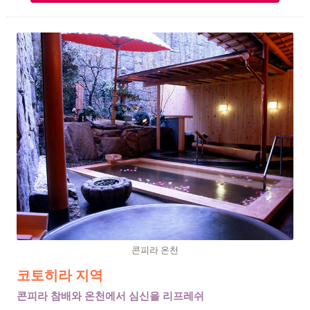
콘피라 온천
코토히라 지역
콘피라 참배와 온천에서 심신을 리프레쉬