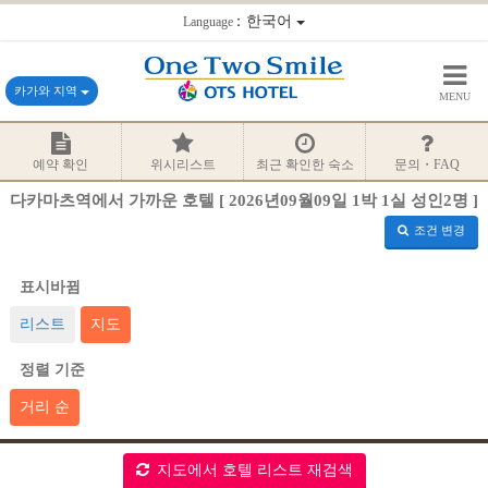
：한국어
Language
카가와 지역
MENU
예약 확인
위시리스트
최근 확인한 숙소
문의・FAQ
다카마츠역에서 가까운 호텔 [ 2026년09월09일 1박 1실 성인2명 ]
조건 변경
표시바뀜
리스트
지도
정렬 기준
거리 순
지도에서 호텔 리스트 재검색