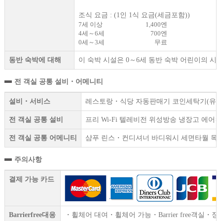
조식 요금 : (1인 1식 요금(세금포함))
7세 이상
1,400엔
4세～6세
700엔
0세～3세
무료
동반 숙박에 대해
이 숙박 시설은 0～6세 동반 숙박 어린이의 시설
전 객실 공통 설비・어메니티
설비・서비스
레스토랑・식당 자동판매기 코인세탁기(유료) F
전 객실 공통 설비
프리 Wi-Fi 텔레비전 위성방송 냉장고 에
전 객실 공통 어메니티
샴푸 린스・컨디셔너 바디워시 세면타월 목욕
주의사항
결제 가능 카드
Barrierfree대응
・휠체어 대여・휠체어 가능・Barrier free객실・