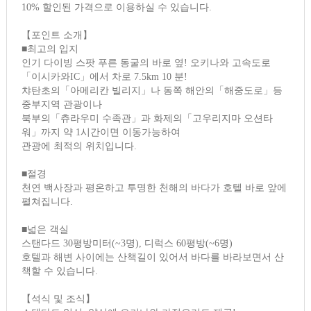
10% 할인된 가격으로 이용하실 수 있습니다.
【포인트 소개】
■최고의 입지
인기 다이빙 스팟 푸른 동굴의 바로 옆! 오키나와 고속도로
「이시카와IC」에서 차로 7.5km 10 분!
챠탄초의「아메리칸 빌리지」나 동쪽 해안의「해중도로」등
중부지역 관광이나
북부의「츄라우미 수족관」과 화제의「고우리지마 오션타
워」까지 약 1시간이면 이동가능하여
관광에 최적의 위치입니다.
■절경
천연 백사장과 평온하고 투명한 천해의 바다가 호텔 바로 앞에
펼쳐집니다.
■넓은 객실
스탠다드 30평방미터(~3명), 디럭스 60평방(~6명)
호텔과 해변 사이에는 산책길이 있어서 바다를 바라보면서 산
책할 수 있습니다.
【석식 및 조식】