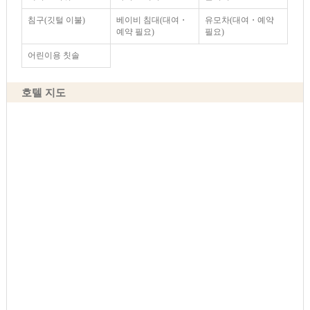
침구(깃털 이불)
베이비 침대(대여・
유모차(대여・예약
예약 필요)
필요)
어린이용 칫솔
호텔 지도