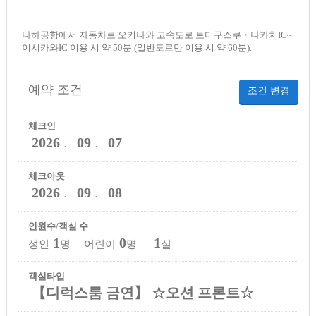
나하공항에서 자동차로 오키나와 고속도로 토미구스쿠・나카치IC~
이시카와IC 이용 시 약 50분.(일반도로만 이용 시 약 60분).
예약 조건
조건 변경
체크인
2026
09
07
．
．
체크아웃
2026
09
08
．
．
인원수/객실 수
1
0
1
성인
명 어린이
명
실
객실타입
【디럭스룸 금연】 ☆오션 프론트☆