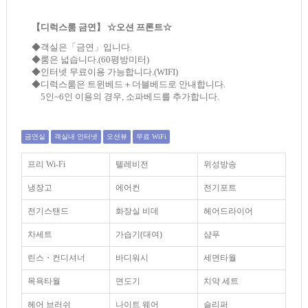
【디럭스룸 금연】 ☆오션 프론트☆
◆객실은「금연」입니다.
◆룸은 넓습니다.(60평방미터)
◆인터넷 무료이용 가능합니다.(WIFI)
◆디럭스룸은 트윈베드＋더블베드로 안내합니다.
5인~6인 이용의 경우, 소파베드를 추가합니다.
금연실
객실내 인터넷
오션뷰
무료 WiFi
프리 Wi-Fi
텔레비전
위성방송
냉장고
에어컨
전기포트
전기스탠드
화장실 비데
헤어드라이어
차세트
가습기(대여)
샴푸
린스・컨디셔너
바디워시
세면타월
목욕타월
면도기
치약 세트
헤어 브러쉬
나이트 웨어
슬리퍼