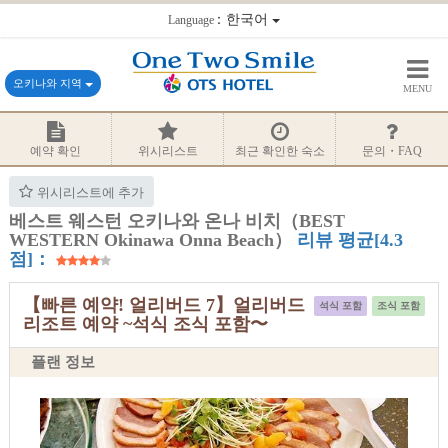
：한국어
Language
오키나와 지역
MENU
예약 확인
위시리스트
최근 확인한 숙소
문의・FAQ
위시리스트에 추가
베스트 웨스턴 오키나와 온나 비치（BEST
WESTERN Okinawa Onna Beach）
리뷰 평균[4.3
점]：
【빠른 예약! 얼리버드 7】얼리버드
석식 포함
조식 포함
리조트 예약 ~석식 조식 포함〜
플랜 정보