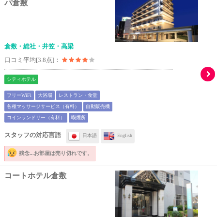
パ倉敷
倉敷・総社・井笠・高梁
口コミ平均[3.8点]：
シティホテル
フリーWiFi
大浴場
レストラン・食堂
各種マッサージサービス（有料）
自動販売機
コインランドリー（有料）
喫煙所
スタッフの対応言語
日本語
English
残念...
お部屋は売り切れです。
コートホテル倉敷