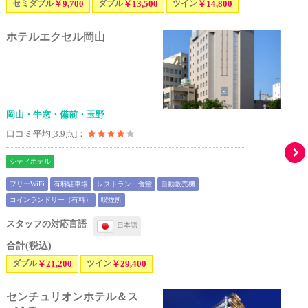
セミダブル
￥9,700
ダブル
￥13,500
ツイン
￥14,800
ホテルエクセル岡山
岡山・牛窓・備前・玉野
口コミ平均[3.9点]：
シティホテル
フリーWiFi
有料駐車場
レストラン・食堂
自動販売機
コインランドリー（有料）
喫煙所
スタッフの対応言語
日本語
合計(税込)
ダブル
￥21,200
ツイン
￥29,400
センチュリオンホテル＆ス