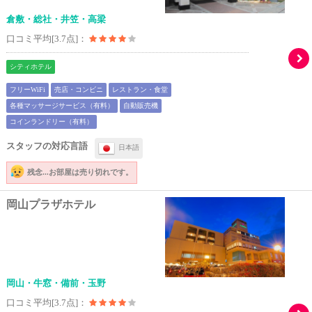
倉敷・総社・井笠・高梁
口コミ平均[3.7点]：
シティホテル
フリーWiFi
売店・コンビニ
レストラン・食堂
各種マッサージサービス（有料）
自動販売機
コインランドリー（有料）
スタッフの対応言語
日本語
残念...
お部屋は売り切れです。
岡山プラザホテル
岡山・牛窓・備前・玉野
口コミ平均[3.7点]：