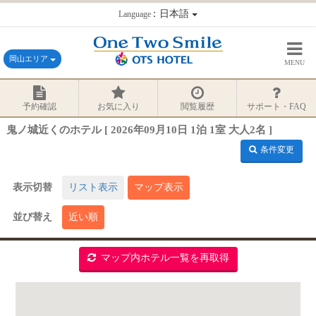
：日本語
Language
岡山エリア
MENU
予約確認
お気に入り
閲覧履歴
サポート・FAQ
鬼ノ城近くのホテル [ 2026年09月10日 1泊 1室 大人2名 ]
条件変更
表示切替
リスト表示
マップ表示
並び替え
近い順
マップ内ホテル一覧を再取得