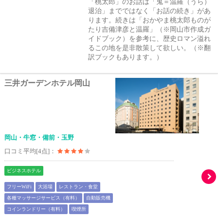
「桃太郎」のお話は「鬼＝温羅（うら）
退治」までではなく「お話の続き」があ
ります。続きは「おかやま桃太郎ものが
たり吉備津彦と温羅」（※岡山市作成ガ
イドブック）を参考に、歴史ロマン溢れ
るこの地を是非散策して欲しい。（※翻
訳ブックもあります。）
三井ガーデンホテル岡山
岡山・牛窓・備前・玉野
口コミ平均[4点]：
ビジネスホテル
フリーWiFi
大浴場
レストラン・食堂
各種マッサージサービス（有料）
自動販売機
コインランドリー（有料）
喫煙所