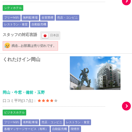
シティホテル
フリーWiFi
無料駐車場
全室禁煙
売店・コンビニ
レストラン・食堂
自動販売機
スタッフの対応言語
日本語
残念...
お部屋は売り切れです。
くれたけイン岡山
岡山・牛窓・備前・玉野
口コミ平均[3.7点]：
ビジネスホテル
フリーWiFi
有料駐車場
売店・コンビニ
レストラン・食堂
各種マッサージサービス（有料）
自動販売機
喫煙所