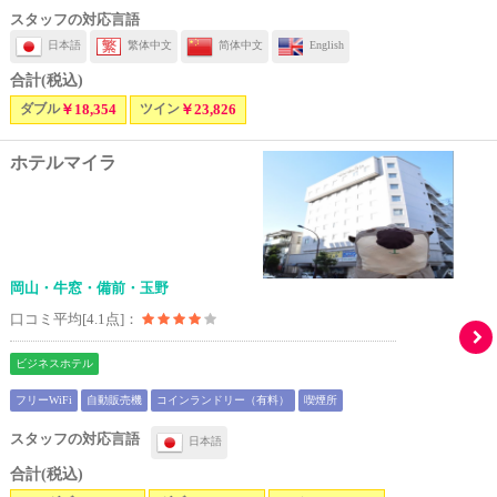
スタッフの対応言語
日本語
繁体中文
简体中文
English
合計(税込)
ダブル
￥18,354
ツイン
￥23,826
ホテルマイラ
岡山・牛窓・備前・玉野
口コミ平均[4.1点]：
ビジネスホテル
フリーWiFi
自動販売機
コインランドリー（有料）
喫煙所
スタッフの対応言語
日本語
合計(税込)