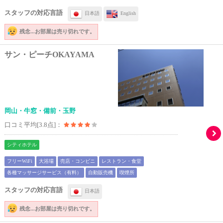
スタッフの対応言語
日本語
English
残念...
お部屋は売り切れです。
サン・ピーチOKAYAMA
岡山・牛窓・備前・玉野
口コミ平均[3.8点]：
シティホテル
フリーWiFi
大浴場
売店・コンビニ
レストラン・食堂
各種マッサージサービス（有料）
自動販売機
喫煙所
スタッフの対応言語
日本語
残念...
お部屋は売り切れです。