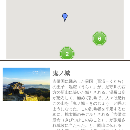
6
2
鬼ノ城
吉備国に飛来した異国（百済＝くだら）
の王子「温羅（うら）」が、足守川の西
方の新山に築いた城とされる。温羅は姿
が恐ろしく、極めて乱暴で、人々は恐れ
この山を「鬼ノ城＝きのじょう」と呼ぶ
ようになった。この乱暴者を平定するた
めに、桃太郎のモデルとされる「吉備津
彦命（きびつひこのみこと）」が派遣さ
れ成敗に当たった。と、岡山に伝わる