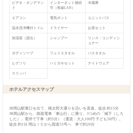
ビデオ・オンデマン
インターネット接続
冷蔵庫
ド
可（有線LAN）
エアコン
電気ポット
ユニットバス
温水洗浄機付トイレ
ドライヤー
お茶セット
加湿器（貸出）
シャンプー
リンス・コンディシ
ョナー
ボディソープ
フェイスタオル
バスタオル
ヒゲソリ
ハミガキセット
ナイトウェア
スリッパ
ホテルアクセスマップ
JR岡山駅東口を出て、桃太郎大通りを沿いを直進。徒歩 約15分
JR岡山駅から、路面電車「東山行」に乗り、3つめの「城下（しろ
した）」電停で下車（約5分）（運賃：大人100円 子ども50円）。
徒歩 約1分 岡山ＩＣから国道53号へ 車で約20分