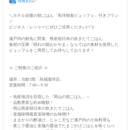
現地支払い
＼ホテル自慢の朝ごはん「和洋朝食ビュッフェ」付きプラン
／
ビジネス・レジャーにぜひご活用ください(^^)/
瀬戸内の鮮魚に野菜、県産朝日米の炊きたてごはん…
食材の宝庫『晴れの国おかやま』ならではの食材を使用した
ビュッフェをご用意してお待ちしております！
≪ ご朝食のご紹介 ≫
場所：当館1階「烏城珈琲店」
営業時間：7:00～9:30
～地産地消を目指した「岡山の朝ごはん」～
・品数豊富な約40種類！
・岡山県産朝日米の炊きたてごはん
・老舗味噌蔵直送味噌のお味噌汁
・ままかりの酢漬け、じゃこ天など瀬戸内の小魚料理も
・黄ニラ醤油と老舗の醤油でたまごかけごはんを味くらべ