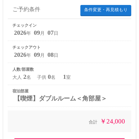
ご予約条件
条件変更・再見積もり
チェックイン
2026
09
07
年
月
日
チェックアウト
2026
09
08
年
月
日
人数/部屋数
2
0
1
大人
名 子供
名
室
宿泊部屋
【喫煙】ダブルルーム＜角部屋＞
￥24,000
合計