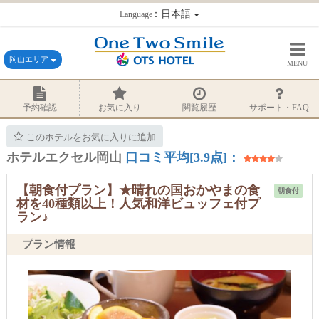
：日本語
Language
岡山エリア
MENU
予約確認
お気に入り
閲覧履歴
サポート・FAQ
このホテルをお気に入りに追加
ホテルエクセル岡山
口コミ平均[3.9点]：
【朝食付プラン】★晴れの国おかやまの食
朝食付
材を40種類以上！人気和洋ビュッフェ付プ
ラン♪
プラン情報