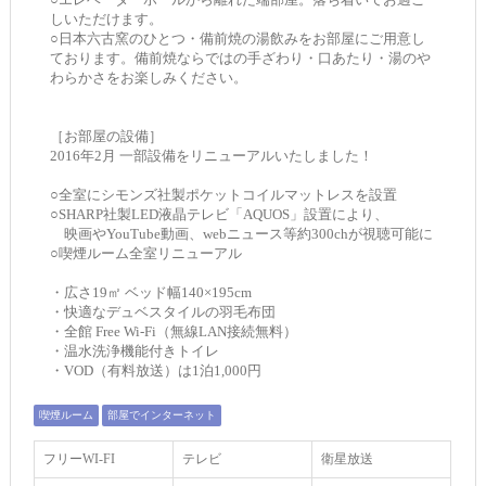
しいただけます。
○日本六古窯のひとつ・備前焼の湯飲みをお部屋にご用意し
ております。備前焼ならではの手ざわり・口あたり・湯のや
わらかさをお楽しみください。
［お部屋の設備］
2016年2月 一部設備をリニューアルいたしました！
○全室にシモンズ社製ポケットコイルマットレスを設置
○SHARP社製LED液晶テレビ「AQUOS」設置により、
映画やYouTube動画、webニュース等約300chが視聴可能に
○喫煙ルーム全室リニューアル
・広さ19㎡ ベッド幅140×195cm
・快適なデュベスタイルの羽毛布団
・全館 Free Wi-Fi（無線LAN接続無料）
・温水洗浄機能付きトイレ
・VOD（有料放送）は1泊1,000円
喫煙ルーム
部屋でインターネット
フリーWI‐FI
テレビ
衛星放送