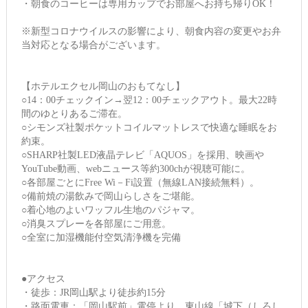
・朝食のコーヒーは専用カップでお部屋へお持ち帰りOK！
※新型コロナウイルスの影響により、朝食内容の変更やお弁
当対応となる場合がございます。
【ホテルエクセル岡山のおもてなし】
○14：00チェックイン→翌12：00チェックアウト。最大22時
間のゆとりあるご滞在。
○シモンズ社製ポケットコイルマットレスで快適な睡眠をお
約束。
○SHARP社製LED液晶テレビ「AQUOS」を採用、映画や
YouTube動画、webニュース等約300chが視聴可能に。
○各部屋ごとにFree Wi－Fi設置（無線LAN接続無料）。
○備前焼の湯飲みで岡山らしさをご堪能。
○着心地のよいワッフル生地のパジャマ。
○消臭スプレーを各部屋にご用意。
○全室に加湿機能付空気清浄機を完備
●アクセス
・徒歩：JR岡山駅より徒歩約15分
・路面電車：「岡山駅前」電停より、東山線「城下（しろし