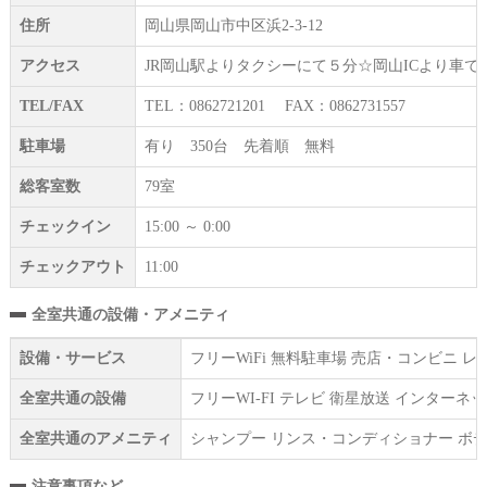
住所
岡山県岡山市中区浜2-3-12
アクセス
JR岡山駅よりタクシーにて５分☆岡山ICより車
TEL/FAX
TEL：0862721201 FAX：0862731557
駐車場
有り 350台 先着順 無料
総客室数
79室
チェックイン
15:00 ～ 0:00
チェックアウト
11:00
全室共通の設備・アメニティ
設備・サービス
フリーWiFi 無料駐車場 売店・コンビニ
全室共通の設備
フリーWI‐FI テレビ 衛星放送 インター
全室共通のアメニティ
シャンプー リンス・コンディショナー ボデ
注意事項など