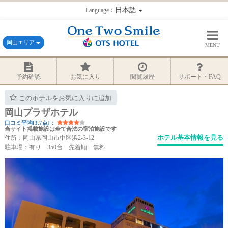
：日本語
Language
岡山エリア
MENU
予約確認
お気に入り
閲覧履歴
サポート・FAQ
このホテルをお気に入りに追加
岡山プラザホテル
口コミ平均[3.7点]：
当サイト掲載施設は全て合法の宿泊施設です
ホテル基本情報を見る
住所：岡山県岡山市中区浜2-3-12
駐車場：有り 350台 先着順 無料