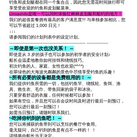
钓鱼和皮划艇都在同一个集合点，因此您无需花时间旅行即可
享受受欢迎的钓鱼和皮划艇菜单。
Umiashibi是唯一可以同时体验红树林皮划艇和船钓的地方！
我们的超值套餐拥有最高的客户满意度!!! 与单独参加相比，您
可以节省超过 1,000 日元！
↓↓↓
请参阅我们的计划列表中的设定计划。
-------------------------------------------------- --------------
～即使是第一次也没关系！ ～
即使是从 3 岁的孩子也可以参加的初学者的安全计划♪
船长会温柔地教你如何挂饵和绕线技巧。
初次钓鱼的人、家庭、女性也欢迎(*^^*)
在翠绿色的大海波光粼粼的景色中尽情享受钓鱼的乐趣！
~所有必要的设备都是免费租用的！ ～
我们提供钓鱼所需的一切，包括钓鱼竿、绕线轮、鱼饵、渔
具、救生衣、毛巾、带鱼回家的袋子和冰块。
只要穿着舒适的衣服，任何时候都可以参加！
如果有空位，并且您可以在会议时间及时进行最后一刻预订，
您可以进行最后一刻预订！
如需当日预订，请随时联系我们。
~吃掉你钓到的鱼吧！ ～
您可以将捕获的鱼带到可以烹饪的餐厅中食用。
毫无疑问，自己钓到的鱼是有点不一样的！ ！
详情将由船长当天决定。