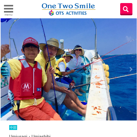
menu
中部
Umiusagi・Umiashibi