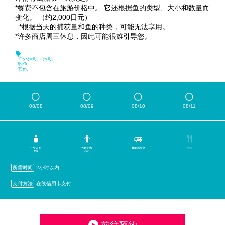
*餐费不包含在旅游价格中。 它还根据鱼的类型、大小和数量而
变化。 （约2,000日元）
*根据当天的捕获量和鱼的种类，可能无法享用。
*许多商店周三休息，因此可能很难引导您。
户外活动・运动
钓鱼
其他
08/08
08/09
08/10
08/11
所需时间
2小时以内
支付方法
在线信用卡支付