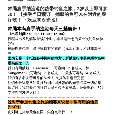
冲绳嘉手纳渔港的热带钓鱼之旅，3岁以上即可参
加！ 【接受当日预订，捕获的鱼可以在附近的餐
厅吃！ ・欢迎初次光临》
冲绳本岛嘉手纳渔港每天三趟航班！
《出发时间：9:00・11:30・15:00》
行程从出发到解散持续2小时，非常适合您的第一次钓鱼体验
(^^)
被珊瑚礁包围，是冲绳特有的礁内（浅水）海，所以非常平
静！
因为它是一个抵抗各种风向的地方，所以航行率是冲绳本岛中
最高的之一☆
我们有两艘船，Usagimaru（可容纳 12 名成人）和
Sangomaru（可容纳 12 名成人），最多可容纳 24 名成人。
我们有多名友善可靠的队长！ 支撑体系也很完善。
他们会告诉您从钓鱼技巧到冲绳推荐的观光景点等一切信息。
预订时，我们专门的预订人员不仅会看菜单，还会细心、尽力
支持您的冲绳之旅！
-------------------------------------------------- ----------------
这对于参加钓鱼之旅的顾客来说是非常有用的信息
(*'ω'*)♪
皮划艇之旅每天也在同一集合点举行！ ！