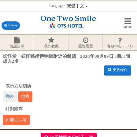
：繁體中文
Language
香川區
MENU
確認訂單
我的收藏
瀏覽履歷
客服中心・FAQ
妖怪堂｜妖怪藝術博物館附近的飯店 [ 2026年09月09日 1晚 1間
成人2名 ]
更改條件
表示方法切換
列表
地圖
排列順序
距離近→遠