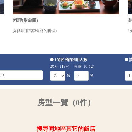
料理(形象圖)
花
提供活用當季食材的料理♪
1
1間客房的利用人數
成人（13+）
兒童（0-12）
名
名
房型一覽（0件）
搜尋同地區其它的飯店