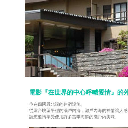
電影『在世界的中心呼喊愛情』的
位在四國最北端的住宿設施。
從露台眺望平穩的瀨戶內海，瀨戶內海的神情讓人感
請您縱情享受使用許多當季海鮮的瀨戶內美味。