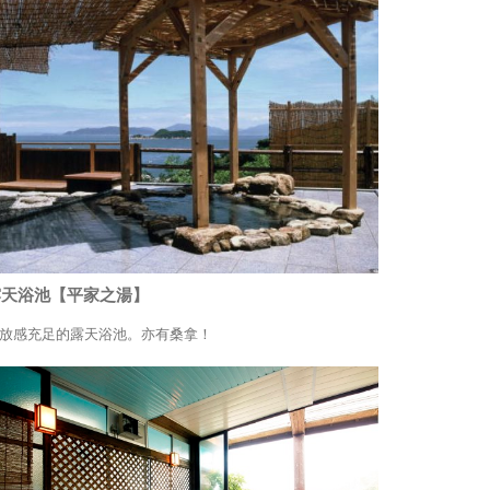
露天浴池【平家之湯】
放感充足的露天浴池。亦有桑拿！