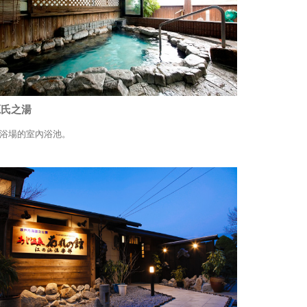
源氏之湯
浴場的室內浴池。