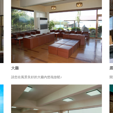
大廳
請您在風景良好的大廳內悠哉放鬆♪
開