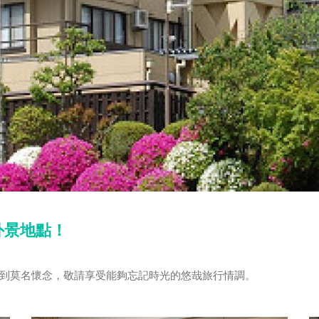
外景地點！
到莫名懷念，敬請享受能夠忘記時光的悠哉旅行情調。