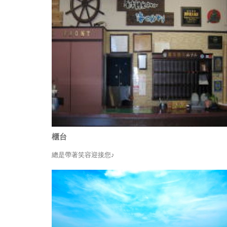
櫃台
總是帶著笑容迎接您♪