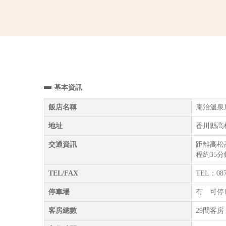
基本資訊
飯店名稱
庵治溫泉庵治觀
地址
香川縣高松
交通資訊
距離高松
程約35
TEL/FAX
TEL：087
停車場
有 可停
客房總數
29間客房