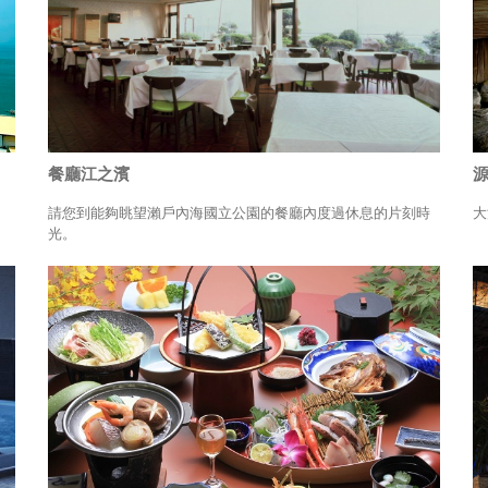
餐廳江之濱
請您到能夠眺望瀨戶內海國立公園的餐廳內度過休息的片刻時
大
光。