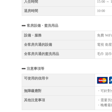
入住時間
15:00 ～ 1
退房時間
10:00
客房設備・盥洗用品
設備・服務
免費 Wi
全客房共通的設備
電視 衛星
全客房共通的盥洗用品
毛巾 浴巾
注意事項等
可使用的信用卡
無障礙應對
・可針對
其他注意事項
・需要另
・晚餐最