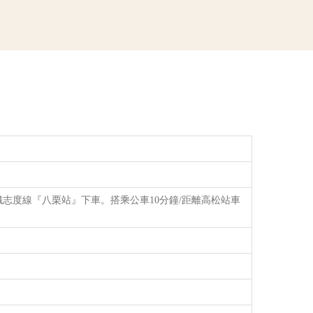
電鐵志度線『八栗站』下車。搭乘公車10分鐘/距離高松站車