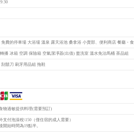
9:30
Fi 免費的停車場 大浴場 溫泉 露天浴池 桑拿浴 小賣部、便利商店 餐廳・
轉播 冰箱 空調 保險箱 空氣潔凈器(出借) 盥洗室 溫水免治馬桶 茶品組
 刮鬍刀 刷牙用品組 拖鞋
食物過敏提供料理(需要預訂)
外支付泡澡稅\150（僅住宿的成人需要）
後開始時間為19點半。