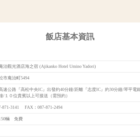
飯店基本資訊
光酒店海之宿 (Ajikanko Hotel Umino Yadori)
市庵治町5494
高速公路『高松中央IC』出發約40分鐘/距離『志度IC』約30分鐘/琴平
分鐘/１０位貴賓以上可接送（需預約）
-871-3141 FAX：087-871-2494
150輛 免費