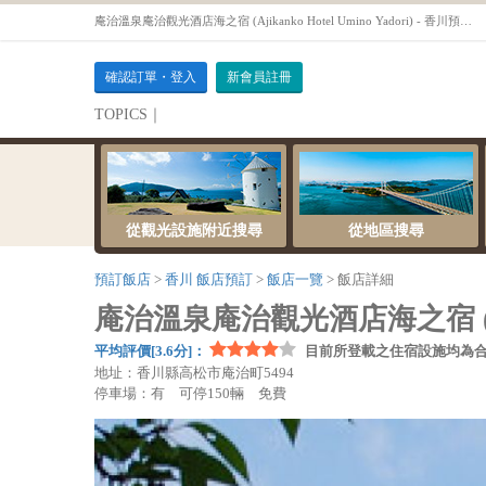
庵治溫泉庵治觀光酒店海之宿 (Ajikanko Hotel Umino Yadori) - 香川預訂飯店OTS
確認訂單・登入
新會員註冊
TOPICS｜
伺服器維護公告
從觀光設施附近搜尋
從地區搜尋
預訂飯店
香川 飯店預訂
飯店一覽
飯店詳細
庵治溫泉庵治觀光酒店海之宿 (Ajikan
平均評價[3.6分]：
目前所登載之住宿設施均為
地址：香川縣高松市庵治町5494
停車場：有 可停150輛 免費