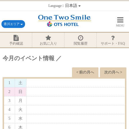
：日本語
Language
香川エリア
MENU
予約確認
お気に入り
閲覧履歴
サポート・FAQ
今月のイベント情報 ／
< 前の月へ
次の月へ >
1
土
2
日
3
月
4
火
5
水
6
木