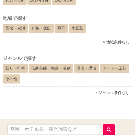
2027年1月
2027年2月
2027年3月
地域で探す
高松・東讃
丸亀・坂出
琴平
小豆島
× 地域条件なし
ジャンルで探す
祭り・行事
伝統芸能・舞台・演劇
音楽・講演
アート・工芸
その他
× ジャンル条件なし