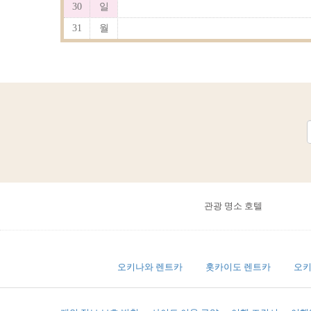
30
일
31
월
관광 명소 호텔
오키나와 렌트카
홋카이도 렌트카
오키