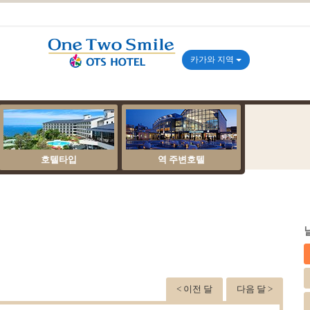
카가와 지역
호텔타입
역 주변호텔
< 이전 달
다음 달 >