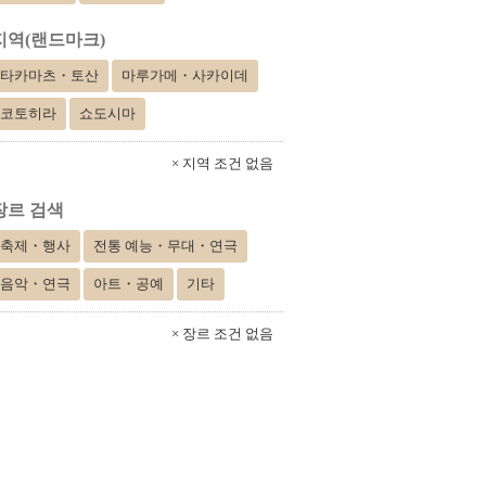
지역(랜드마크)
타카마츠・토산
마루가메・사카이데
코토히라
쇼도시마
× 지역 조건 없음
장르 검색
축제・행사
전통 예능・무대・연극
음악・연극
아트・공예
기타
× 장르 조건 없음