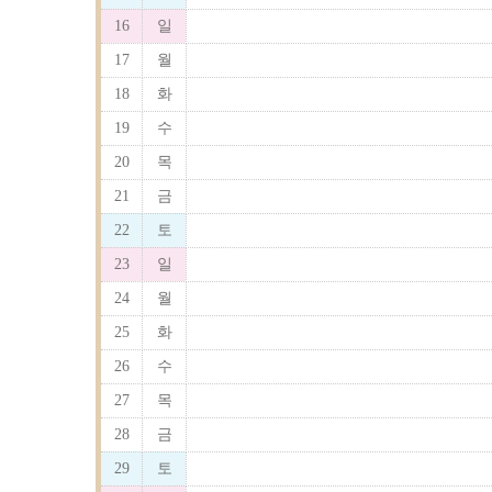
16
일
17
월
18
화
19
수
20
목
21
금
22
토
23
일
24
월
25
화
26
수
27
목
28
금
29
토