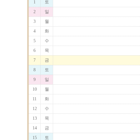
1
토
2
일
3
월
4
화
5
수
6
목
7
금
8
토
9
일
10
월
11
화
12
수
13
목
14
금
15
토