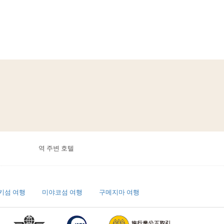
역 주변 호텔
키섬 여행
미야코섬 여행
구메지마 여행