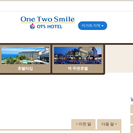
카가와 지역
호텔타입
역 주변호텔
< 이전 달
다음 달 >