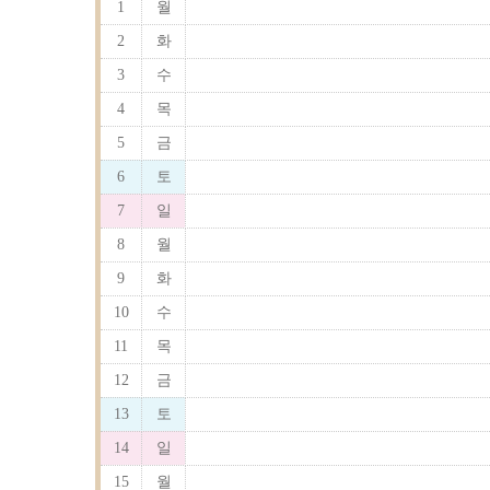
1
월
2
화
3
수
4
목
5
금
6
토
7
일
8
월
9
화
10
수
11
목
12
금
13
토
14
일
15
월