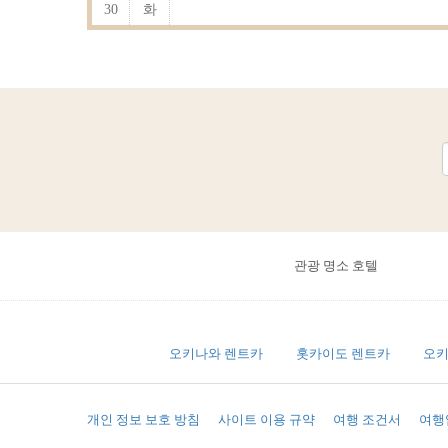
30
화
관광 명소 호텔
오키나와 렌트카
홋카이도 렌트카
오키
개인 정보 보호 방침
사이트 이용 규약
여행 조건서
여행