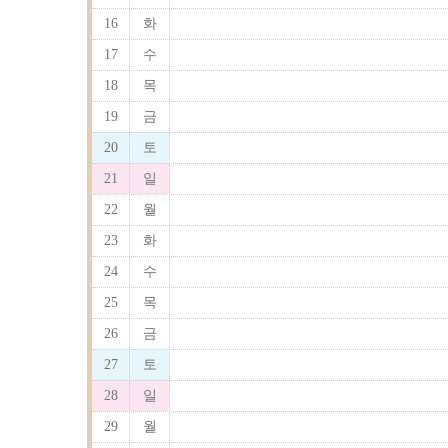
16
화
17
수
18
목
19
금
20
토
21
일
22
월
23
화
24
수
25
목
26
금
27
토
28
일
29
월