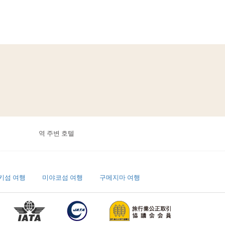
역 주변 호텔
키섬 여행
미야코섬 여행
구메지마 여행