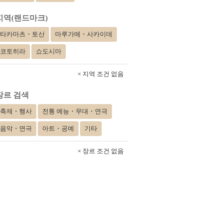
지역(랜드마크)
타카마츠・토산
마루가메・사카이데
코토히라
쇼도시마
× 지역 조건 없음
장르 검색
축제・행사
전통 예능・무대・연극
음악・연극
아트・공예
기타
× 장르 조건 없음