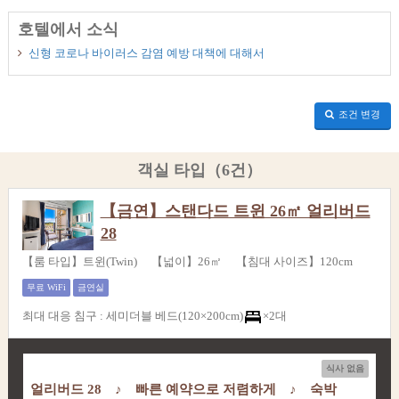
호텔에서 소식
신형 코로나 바이러스 감염 예방 대책에 대해서
조건 변경
객실 타입（6건）
【금연】스탠다드 트윈 26㎡ 얼리버드
28
【룸 타입】트윈(Twin) 【넓이】26㎡ 【침대 사이즈】120cm
무료 WiFi
금연실
최대 대응 침구
:
세미더블 베드(120×200cm)
×2대
식사 없음
얼리버드 28 ♪ 빠른 예약으로 저렴하게 ♪ 숙박