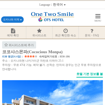
：한국어
Language
오키나와 지역
MENU
예약 확인
위시리스트
최근 확인한 숙소
문의・FAQ
위시리스트에 추가
코코샤스몬파(Cococious Monpa)
리뷰 평균[4.4점]：
숙박업허가번호：H30-186
주소：오키나와현 나카가미군 차탄초 미하마 25-1
주차장：무료 47대 가능. 예약 불가. 선착순. 만차의 경우는 인근 무료 주차장으로
안내합니다.
호텔 기본 정보를 볼