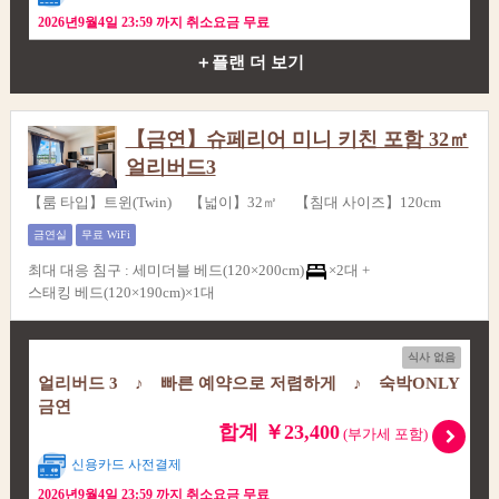
2026년9월4일 23:59 까지 취소요금 무료
＋플랜 더 보기
【금연】슈페리어 미니 키친 포함 32㎡
얼리버드3
【룸 타입】트윈(Twin) 【넓이】32㎡ 【침대 사이즈】120cm
금연실
무료 WiFi
최대 대응 침구
:
세미더블 베드(120×200cm)
×2대 +
스태킹 베드(120×190cm)×1대
식사 없음
얼리버드 3 ♪ 빠른 예약으로 저렴하게 ♪ 숙박ONLY
금연
합계 ￥23,400
(부가세 포함)
신용카드 사전결제
2026년9월4일 23:59 까지 취소요금 무료