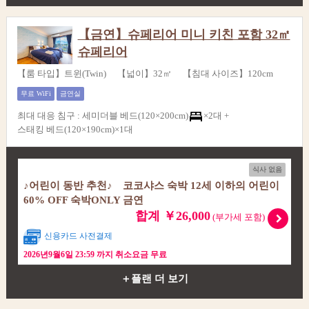
【금연】슈페리어 미니 키친 포함 32㎡
슈페리어
【룸 타입】트윈(Twin) 【넓이】32㎡ 【침대 사이즈】120cm
무료 WiFi
금연실
최대 대응 침구
:
세미더블 베드(120×200cm)
×2대 +
스태킹 베드(120×190cm)×1대
식사 없음
♪어린이 동반 추천♪ 코코샤스 숙박 12세 이하의 어린이
60% OFF 숙박ONLY 금연
합계 ￥26,000
(부가세 포함)
신용카드 사전결제
2026년9월6일 23:59 까지 취소요금 무료
＋플랜 더 보기