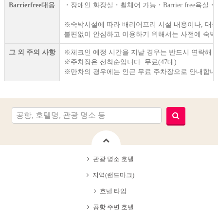
Barrierfree대응
・장애인 화장실・휠체어 가능・Barrier free욕실・
※숙박시설에 따라 배리어프리 시설 내용이나, 대응
불편없이 안심하고 이용하기 위해서는 사전에 숙박
그 외 주의 사항
※체크인 예정 시간을 지날 경우는 반드시 연락해 
※주차장은 선착순입니다. 무료(47대)
※만차의 경우에는 인근 무료 주차장으로 안내합니
관광 명소 호텔
지역(랜드마크)
호텔 타입
공항 주변 호텔