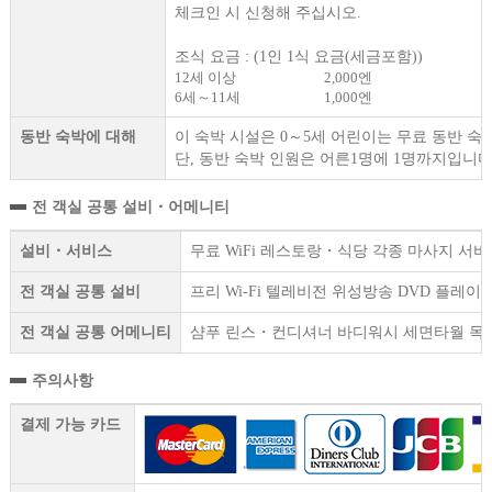
체크인 시 신청해 주십시오.
조식 요금 : (1인 1식 요금(세금포함))
12세 이상
2,000엔
6세～11세
1,000엔
동반 숙박에 대해
이 숙박 시설은 0～5세 어린이는 무료 동반 숙
단, 동반 숙박 인원은 어른1명에 1명까지입니다
전 객실 공통 설비・어메니티
설비・서비스
무료 WiFi 레스토랑・식당 각종 마사지 서비
전 객실 공통 설비
프리 Wi-Fi 텔레비전 위성방송 DVD 플
전 객실 공통 어메니티
샴푸 린스・컨디셔너 바디워시 세면타월 목
주의사항
결제 가능 카드