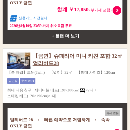
ONLY 금연
합계 ￥17,850
(부가세 포함)
신용카드 사전결제
2026년8월10일 23:59 까지 취소요금 무료
＋플랜 더 보기
【금연】슈페리어 미니 키친 포함 32㎡
얼리버드28
【룸 타입】트윈(Twin) 【넓이】32㎡ 【침대 사이즈】120cm
금연실
무료 WiFi
최대 대응 침구
:
세미더블 베드(120×200cm)
×2대 +
스태킹 베드(120×190cm)×1대
식사 없음
얼리버드 28 ♪ 빠른 예약으로 저렴하게 ♪ 숙박
ONLY 금연