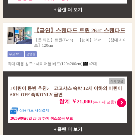
＋플랜 더 보기
【금연】스탠다드 트윈 26㎡ 스탠다드
【룸 타입】트윈(Twin) 【넓이】26㎡ 【침대 사이
즈】120cm
무료 WiFi
금연실
최대 대응 침구
:
세미더블 베드(120×200cm)
×2대
식사 없음
♪어린이 동반 추천♪ 코코샤스 숙박 12세 이하의 어린이
60% OFF 숙박ONLY 금연
합계 ￥21,000
(부가세 포함)
신용카드 사전결제
2026년9월6일 23:59 까지 취소요금 무료
＋플랜 더 보기