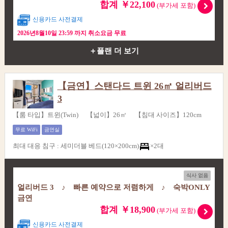
합계 ￥22,100
(부가세 포함)
신용카드 사전결제
2026년8월10일 23:59 까지 취소요금 무료
＋플랜 더 보기
【금연】스탠다드 트윈 26㎡ 얼리버드
3
【룸 타입】트윈(Twin) 【넓이】26㎡ 【침대 사이즈】120cm
무료 WiFi
금연실
최대 대응 침구
:
세미더블 베드(120×200cm)
×2대
식사 없음
얼리버드 3 ♪ 빠른 예약으로 저렴하게 ♪ 숙박ONLY
금연
합계 ￥18,900
(부가세 포함)
신용카드 사전결제