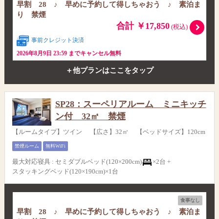
早割 28 ♪ 早めに予約して得しちゃおう ♪ 素泊ま
り 禁煙
合計 ￥17,850
(税込)
事前クレジット決済
2026年8月9日 23:59 までキャンセル無料
＋他プランはここをタップ
SP28：スーペリアルーム ミニキッチ
ン付 32㎡ 禁煙
【ルームタイプ】ツイン 【広さ】32㎡ 【ベッドサイズ】120cm
禁煙ルーム
無料WiFi
最大対応寝具
:
セミダブルベッド(120×200cm)
×2台 +
スタッキングベッド(120×190cm)×1台
食事なし
早割 28 ♪ 早めに予約して得しちゃおう ♪ 素泊ま