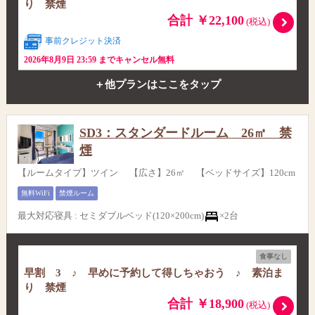
り 禁煙
合計 ￥22,100
(税込)
事前クレジット決済
2026年8月9日 23:59 までキャンセル無料
＋他プランはここをタップ
SD3：スタンダードルーム 26㎡ 禁
煙
【ルームタイプ】ツイン 【広さ】26㎡ 【ベッドサイズ】120cm
無料WiFi
禁煙ルーム
最大対応寝具
:
セミダブルベッド(120×200cm)
×2台
食事なし
早割 3 ♪ 早めに予約して得しちゃおう ♪ 素泊ま
り 禁煙
合計 ￥18,900
(税込)