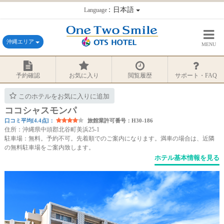
：日本語
Language
沖縄エリア
MENU
予約確認
お気に入り
閲覧履歴
サポート・FAQ
このホテルをお気に入りに追加
ココシャスモンパ
口コミ平均[4.4点]：
旅館業許可番号：H30-186
住所：沖縄県中頭郡北谷町美浜25-1
駐車場：無料。予約不可。先着順でのご案内になります。満車の場合は、近隣
の無料駐車場をご案内致します。
ホテル基本情報を見る