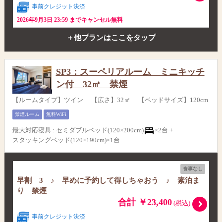
事前クレジット決済
2026年9月3日 23:59 までキャンセル無料
＋他プランはここをタップ
SP3：スーペリアルーム ミニキッチ
ン付 32㎡ 禁煙
【ルームタイプ】ツイン 【広さ】32㎡ 【ベッドサイズ】120cm
禁煙ルーム
無料WiFi
最大対応寝具
:
セミダブルベッド(120×200cm)
×2台 +
スタッキングベッド(120×190cm)×1台
食事なし
早割 3 ♪ 早めに予約して得しちゃおう ♪ 素泊ま
り 禁煙
合計 ￥23,400
(税込)
事前クレジット決済