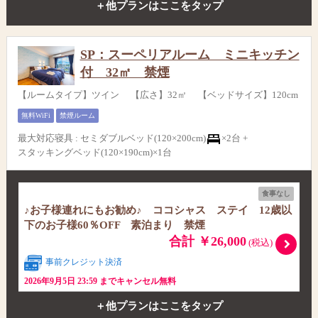
＋他プランはここをタップ
SP：スーペリアルーム ミニキッチン
付 32㎡ 禁煙
【ルームタイプ】ツイン 【広さ】32㎡ 【ベッドサイズ】120cm
無料WiFi
禁煙ルーム
最大対応寝具
:
セミダブルベッド(120×200cm)
×2台 +
スタッキングベッド(120×190cm)×1台
食事なし
♪お子様連れにもお勧め♪ ココシャス ステイ 12歳以
下のお子様60％OFF 素泊まり 禁煙
合計 ￥26,000
(税込)
事前クレジット決済
2026年9月5日 23:59 までキャンセル無料
＋他プランはここをタップ