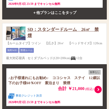
2026年9月3日 23:59 までキャンセル無料
＋他プランはここをタップ
SD：スタンダードルーム 26㎡ 禁
煙
【ルームタイプ】ツイン 【広さ】26㎡ 【ベッドサイズ】120cm
無料WiFi
禁煙ルーム
最大対応寝具
:
セミダブルベッド(120×200cm)
×2台
食事なし
♪お子様連れにもお勧め♪ ココシャス ステイ 12歳以
下のお子様60％OFF 素泊まり 禁煙
合計 ￥21,000
(税込)
事前クレジット決済
2026年9月5日 23:59 までキャンセル無料