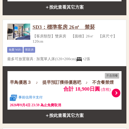
＋按此查看其它方案
SD3：標準客房 26㎡ 禁菸
【客房類型】雙床房 【面積】26㎡ 【床尺寸】
120cm
免費 WiFi
禁菸房
最多可放置寢具
:
加寬單人床(120×200cm)
×2張
不含用餐
早鳥優惠３ ♪ 提早預訂獲得優惠吧 ♪ 不含餐禁煙
合計 18,900日圓
(含稅)
事前信用卡支付
2026年9月4日 23:59 為止免費取消
＋按此查看其它方案