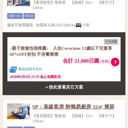
【客房類型】雙床房 【面積】26㎡ 【床尺寸】
120cm
免費 WiFi
禁菸房
最多可放置寢具
:
加寬單人床(120×200cm)
×2張
不含用餐
♪親子旅遊也很推薦♪ 入住Cococious 12歲以下兒童享
60%OFF折扣 不含餐禁煙
合計 21,000日圓
(含稅)
事前信用卡支付
2026年9月6日 23:59 為止免費取消
＋按此查看其它方案
SP：高級客房 附簡易廚房 32㎡ 禁菸
【客房類型】雙床房 【面積】32㎡ 【床尺寸】
120cm