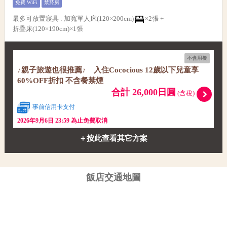
免費 WiFi
禁菸房
最多可放置寢具
:
加寬單人床(120×200cm)
×2張 +
折疊床(120×190cm)×1張
不含用餐
♪親子旅遊也很推薦♪ 入住Cococious 12歲以下兒童享
60%OFF折扣 不含餐禁煙
合計 26,000日圓
(含稅)
事前信用卡支付
2026年9月6日 23:59 為止免費取消
＋按此查看其它方案
飯店交通地圖