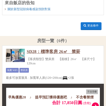
來自飯店的告知
關於新型冠狀病毒感染預防對策
更改條件
房型一覽（6件）
SD28：標準客房 26㎡ 禁菸
【客房類型】雙床房 【面積】26㎡ 【床尺寸】
120cm
免費 WiFi
禁菸房
最多可放置寢具
:
加寬單人床(120×200cm)
×2張
不含用餐
早鳥優惠28 ♪ 提早預訂獲得優惠吧 ♪ 不含餐禁煙
合計 17,850日圓
(含稅)