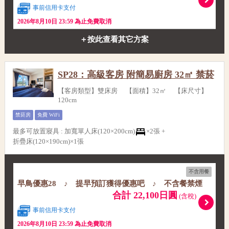
事前信用卡支付
2026年8月10日 23:59 為止免費取消
＋按此查看其它方案
SP28：高級客房 附簡易廚房 32㎡ 禁菸
【客房類型】雙床房 【面積】32㎡ 【床尺寸】
120cm
禁菸房
免費 WiFi
最多可放置寢具
:
加寬單人床(120×200cm)
×2張 +
折疊床(120×190cm)×1張
不含用餐
早鳥優惠28 ♪ 提早預訂獲得優惠吧 ♪ 不含餐禁煙
合計 22,100日圓
(含稅)
事前信用卡支付
2026年8月10日 23:59 為止免費取消