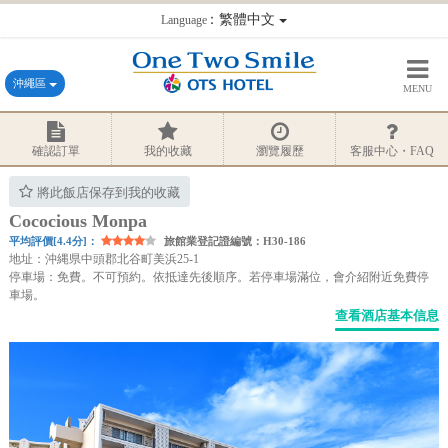
：繁體中文
Language
沖繩區
MENU
確認訂單
我的收藏
瀏覽履歷
客服中心・FAQ
將此飯店保存到我的收藏
Cococious Monpa
平均評價[4.4分]：
旅館業登記證編號：H30-186
地址：沖縄県中頭郡北谷町美浜25-1
停車場：免費。不可預約。依抵達先後順序。若停車場滿位，會介紹附近免費停
車場。
查看酒店基本信息