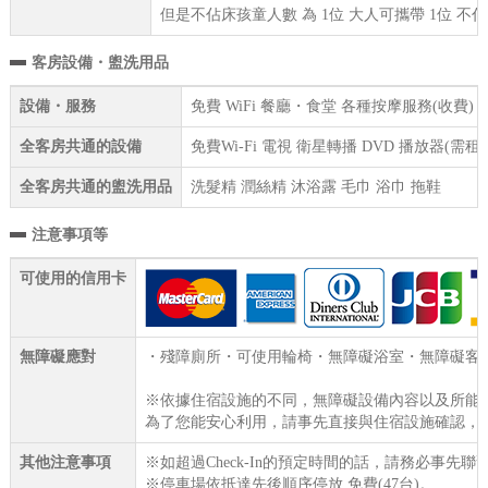
但是不佔床孩童人數 為 1位 大人可攜帶 1位 不
客房設備・盥洗用品
設備・服務
免費 WiFi 餐廳・食堂 各種按摩服務(收費
全客房共通的設備
免費Wi-Fi 電視 衛星轉播 DVD 播放器(
全客房共通的盥洗用品
洗髮精 潤絲精 沐浴露 毛巾 浴巾 拖鞋
注意事項等
可使用的信用卡
無障礙應對
・殘障廁所・可使用輪椅・無障礙浴室・無障礙客
※依據住宿設施的不同，無障礙設備內容以及所能
為了您能安心利用，請事先直接與住宿設施確認，
其他注意事項
※如超過Check-In的預定時間的話，請務必事先聯
※停車場依抵達先後順序停放,免費(47台)。