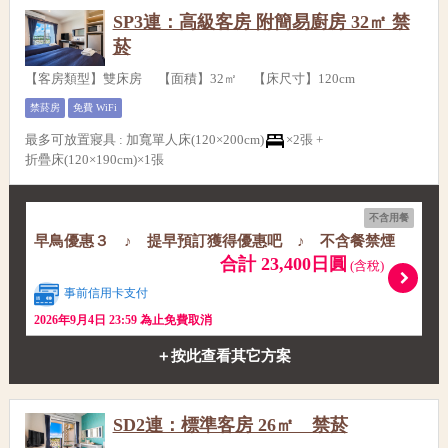
SP3連：高級客房 附簡易廚房 32㎡ 禁
菸
【客房類型】雙床房 【面積】32㎡ 【床尺寸】120cm
禁菸房
免費 WiFi
最多可放置寢具
:
加寬單人床(120×200cm)
×2張 +
折疊床(120×190cm)×1張
不含用餐
早鳥優惠３ ♪ 提早預訂獲得優惠吧 ♪ 不含餐禁煙
合計 23,400日圓
(含稅)
事前信用卡支付
2026年9月4日 23:59 為止免費取消
＋按此查看其它方案
SD2連：標準客房 26㎡ 禁菸