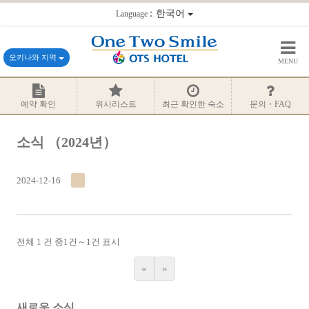
：한국어
Language
오키나와 지역
MENU
예약 확인
위시리스트
최근 확인한 숙소
문의・FAQ
소식
（2024년）
2024-12-16
전체 1 건 중
1
건～
1
건 표시
«
»
새로운 소식