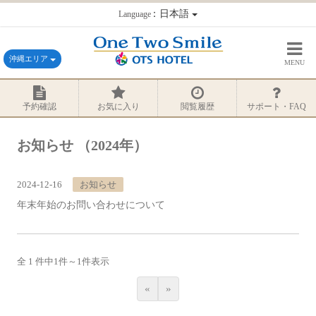
：日本語
Language
沖縄エリア
MENU
予約確認
お気に入り
閲覧履歴
サポート・FAQ
お知らせ
（2024年）
2024-12-16
お知らせ
年末年始のお問い合わせについて
全 1 件中
1
件～
1
件表示
«
»