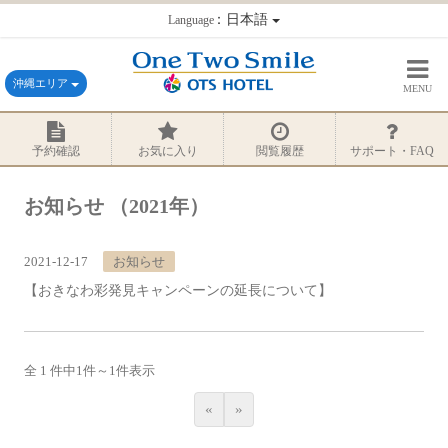
：日本語
Language
沖縄エリア
MENU
予約確認
お気に入り
閲覧履歴
サポート・FAQ
お知らせ
（2021年）
2021-12-17
お知らせ
【おきなわ彩発見キャンペーンの延長について】
全 1 件中
1
件～
1
件表示
«
»