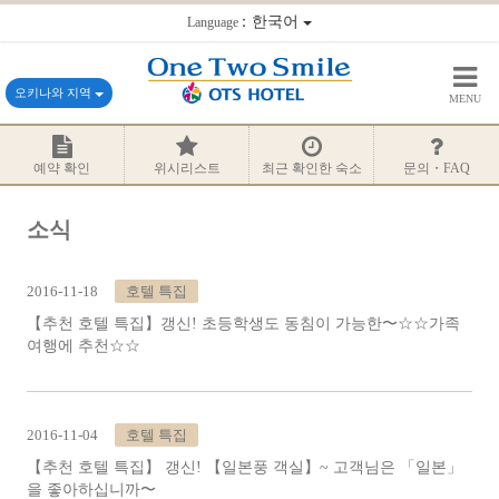
：한국어
Language
오키나와 지역
MENU
예약 확인
위시리스트
최근 확인한 숙소
문의・FAQ
소식
2016-11-18
호텔 특집
【추천 호텔 특집】갱신! 초등학생도 동침이 가능한〜☆☆가족
여행에 추천☆☆
2016-11-04
호텔 특집
【추천 호텔 특집】 갱신! 【일본풍 객실】~ 고객님은 「일본」
을 좋아하십니까〜