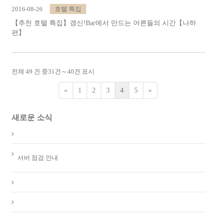
2016-08-26
호텔 특집
【추천 호텔 특집】갱신!Bar에서 만드는 어른들의 시간【나하
편】
전체 49 건 중
31
건～
40
건 표시
«
1
2
3
4
5
»
새로운 소식
서버 점검 안내