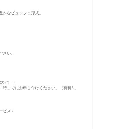
豊かなビュッフェ形式。
ださい。
枕カバー）
1時までにお申し付けください。（有料3，
ービス♪