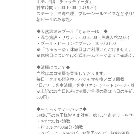
ホテル1階「チュラティーダ」
営業時間：7:00-10:00（LO.9:30）
ステーキ、沖縄料理、ブルーシールアイスなど彩り
朝ビール飲み放題♪
◆天然温泉＆プール「ちゅらーゆ」◆
・温泉施設・サウナ：7:00-23:00（最終入館22:00）
・プール・ヒーリングプール：10:00-21:00
※「ちゅらーゆ」休館日はご利用いただけません。
※休館日については公式ホームページよりご確認く
◆清掃について◆
当館はエコ清掃を実施しております。
毎日：タオル類交換／パジャマ交換／ゴミ回収
4日ごと：客室清掃／客室リネン（ベッドシーツ・
※上記の該当日以外に清掃ご希望の際は当日の午前1
300円）
◆らくらくマミーパック◆
3歳以下のお子様皆さま対象！嬉しい4点セットをサ
・おむつ5枚×泊数
・粉ミルク400ml分×泊数
・ベビーフードorベビーお菓子orベビー飲料×泊数