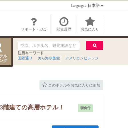
：日本語
Language
サポート・FAQ
閲覧履歴
お気に入り
注目キーワード
テル
国際通り
美ら海水族館
アメリカンビレッジ
ング
このホテルをお気に入りに追加
3階建ての高層ホテル！
朝食付