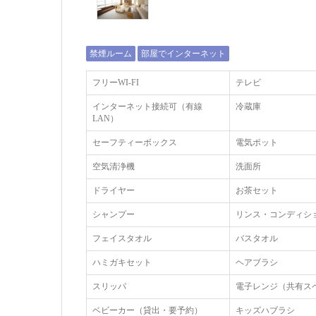
禁煙ルーム
部屋でインターネット
フリーWI‐FI
テレビ
インターネット接続可（有線
冷蔵庫
LAN）
セーフティーボックス
電気ポット
空気清浄機
洗面所
ドライヤー
お茶セット
シャンプー
リンス・コンディシ
フェイスタオル
バスタオル
ハミガキセット
ヘアブラシ
スリッパ
電子レンジ（共有ス
ベビーカー（貸出・要予約）
キッズハブラシ