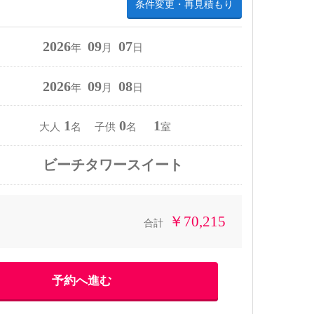
条件変更・再見積もり
2026
09
07
年
月
日
2026
09
08
年
月
日
1
0
1
大人
名 子供
名
室
ビーチタワースイート
￥70,215
合計