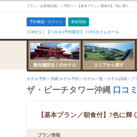
プラン・お部屋詳細～ご予約へ～【基本プラン／朝食付】7色に輝く東シナ海がすぐ目の前！人気の北谷エリアで23階建ての高層ホテル！【ビーチタワースイート】
予約確認・ログイン
新規登録
【7/28-8/3予約限定】☆OTSタイムセール
TOPICS｜
観光施設近くのホテル
エリアから探す
ホテル予約
沖縄 ホテル予約
ホテル一覧
ホテル詳細
プ
ザ・ビーチタワー沖縄
口コミ
【基本プラン／朝食付】7色に輝
プラン情報