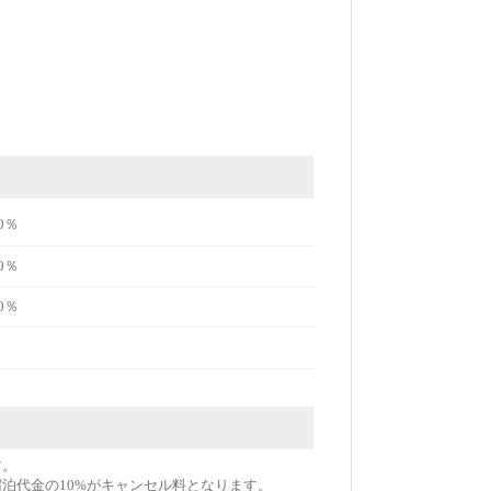
0％
0％
0％
す。
宿泊代金の10%がキャンセル料となります。