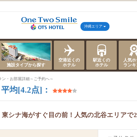
沖縄エリア
空港近くの
駅近くの
人気ホ
施設タイプから探す
ホテル
ホテル
ランキ
ラン・お部屋詳細～ご予約へ～
平均[4.2点]：
く東シナ海がすぐ目の前！人気の北谷エリアで2