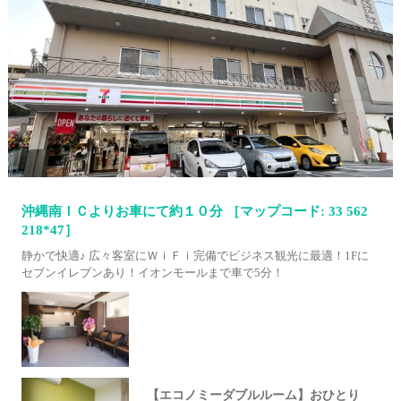
沖縄南ＩＣよりお車にて約１０分 ［マップコード: 33 562
218*47］
静かで快適♪ 広々客室にＷｉＦｉ完備でビジネス観光に最適！1Fに
セブンイレブンあり！イオンモールまで車で5分！
【エコノミーダブルルーム】おひとり