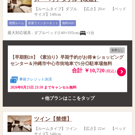
【ルームタイプ】ダブル 【広さ】20㎡ 【ベッド
サイズ】140cm
喫煙ルーム
部屋でインターネット
無料WiFi
最大対応寝具
:
ダブルベッド(140×195cm)
×1台
食事なし
【早期割28】《素泊り》早期予約がお得★ショッピング
センター＆沖縄市中心市街地車で5分◎駐車場無料
合計 ￥10,720
(税込)
事前クレジット決済
2026年8月25日 23:59 までキャンセル無料
＋他プランはここをタップ
ツイン【禁煙】
【ルームタイプ】ツイン 【広さ】22㎡ 【ベッド
サイズ】140cm