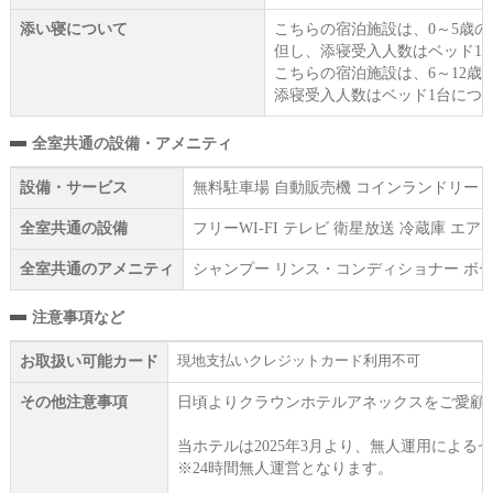
添い寝について
こちらの宿泊施設は、0～5歳
但し、添寝受入人数はベッド1
こちらの宿泊施設は、6～12歳
添寝受入人数はベッド1台につ
全室共通の設備・アメニティ
設備・サービス
無料駐車場 自動販売機 コインランドリー（有
全室共通の設備
フリーWI‐FI テレビ 衛星放送 冷蔵庫 
全室共通のアメニティ
シャンプー リンス・コンディショナー ボデ
注意事項など
現地支払いクレジットカード利用不可
お取扱い可能カード
その他注意事項
日頃よりクラウンホテルアネックスをご愛顧
当ホテルは2025年3月より、無人運用によ
※24時間無人運営となります。