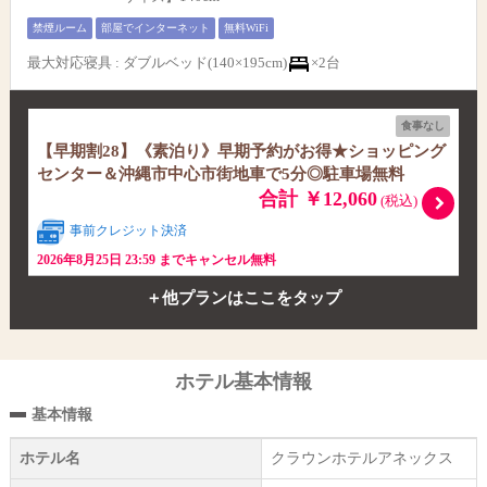
禁煙ルーム
部屋でインターネット
無料WiFi
最大対応寝具
:
ダブルベッド(140×195cm)
×2台
食事なし
【早期割28】《素泊り》早期予約がお得★ショッピング
センター＆沖縄市中心市街地車で5分◎駐車場無料
合計 ￥12,060
(税込)
事前クレジット決済
2026年8月25日 23:59 までキャンセル無料
＋他プランはここをタップ
ホテル基本情報
基本情報
ホテル名
クラウンホテルアネックス