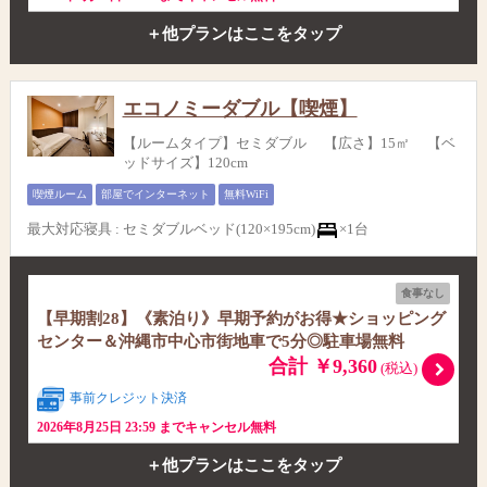
＋他プランはここをタップ
エコノミーダブル【喫煙】
【ルームタイプ】セミダブル 【広さ】15㎡ 【ベ
ッドサイズ】120cm
喫煙ルーム
部屋でインターネット
無料WiFi
最大対応寝具
:
セミダブルベッド(120×195cm)
×1台
食事なし
【早期割28】《素泊り》早期予約がお得★ショッピング
センター＆沖縄市中心市街地車で5分◎駐車場無料
合計 ￥9,360
(税込)
事前クレジット決済
2026年8月25日 23:59 までキャンセル無料
＋他プランはここをタップ