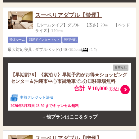
スーペリアダブル【禁煙】
【ルームタイプ】ダブル 【広さ】20㎡ 【ベッド
サイズ】140cm
禁煙ルーム
部屋でインターネット
無料WiFi
最大対応寝具
:
ダブルベッド(140×195cm)
×1台
食事なし
【早期割28】《素泊り》早期予約がお得★ショッピング
センター＆沖縄市中心市街地車で5分◎駐車場無料
合計 ￥10,000
(税込)
事前クレジット決済
2026年8月25日 23:59 までキャンセル無料
＋他プランはここをタップ
スーペリアダブル【喫煙】