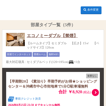
条件変更
部屋タイプ一覧（5件）
エコノミーダブル【禁煙】
【ルームタイプ】セミダブル 【広さ】15㎡ 【ベ
ッドサイズ】120cm
部屋でインターネット
禁煙ルーム
無料WiFi
最大対応寝具
:
セミダブルベッド(120×195cm)
×1台
食事なし
【早期割28】《素泊り》早期予約がお得★ショッピング
センター＆沖縄市中心市街地車で5分◎駐車場無料
合計 ￥8,920
(税込)
事前クレジット決済
2026年8月25日 23:59 までキャンセル無料