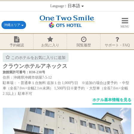
：日本語
Language
沖縄エリア
MENU
予約確認
お気に入り
閲覧履歴
サポート・FAQ
このホテルをお気に入りに追加
クラウンホテルアネックス
旅館業許可番号：H30-238号
住所：沖縄県沖縄市胡屋7-5-12
駐車場：・普通車１台無料 追加１台 1,000円/日 ※追加の場合は要予約 ・中型
車（全長7.0ｍ×全幅2.1ｍ未満） 1,500円/日※要予約 ・大型車（全長7.0ｍ×全幅
2.1以上）駐車不可
ホテル基本情報を見る