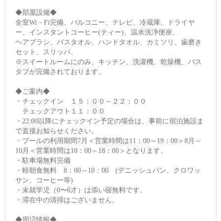
◆部屋設備◆
全室Wi－Fi完備、バルコニー、テレビ、冷蔵庫、ドライヤ
ー、インスタントコーヒー(ティー)、温水洗浄便座、
ヘアブラシ、バスタオル、ハンドタオル、カミソリ、歯磨き
セット、スリッパ、
※スイートルームにのみ、キッチン、洗濯機、乾燥機、バス
タブが完備されております。
◆ご案内◆
・チェックイン １５：００～２２：００
チェックアウト１１：００
・22:00以降にチェックイン予定の場合は、事前に宿泊施設ま
で直接お知らせください。
・プールの利用期間7月＜営業時間は11：00～19：00＞8月～
10月＜営業時間は10：00～18：00＞となります。
・駐車場無料完備
・軽朝食無料 8：00～10：00 (デニッシュパン、クロワッ
サン、コーヒー等)
・未就学児（0〜6才）は添い寝無料です。
・滞在中の清掃はございません。
◆周辺情報◆