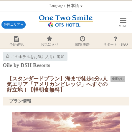
：日本語
Language
沖縄エリア
MENU
予約確認
お気に入り
閲覧履歴
サポート・FAQ
このホテルをお気に入りに追加
Oile by DSH Resorts
【スタンダードプラン】海まで徒歩1分♪人
食事なし
気エリア「アメリカンビレッジ」へすぐの
好立地！【軽朝食無料】
プラン情報