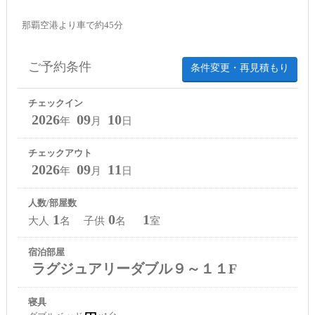
那覇空港より車で約45分
ご予約条件
条件変更・再見積もり
チェックイン
2026
09
10
年
月
日
チェックアウト
2026
09
11
年
月
日
人数/部屋数
1
0
1
大人
名 子供
名
室
宿泊部屋
ラグジュアリーダブル９～１１F
寝具