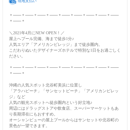
現地支払い
＊━━＊━━＊━━＊━━＊━━＊━━＊━━＊━━＊━━
＊━━＊
＼2021年4月にNEW OPEN！／
屋上へプール完備、海まで徒歩1分♪
人気エリア「アメリカンビレッジ」まで徒歩圏内。
こだわりぬいたデザイナーズホテルで特別な1日をお過ごしく
ださい。
＊━━＊━━＊━━＊━━＊━━＊━━＊━━＊━━＊━━
＊━━＊
沖縄の人気スポット北谷町美浜に位置し
「アラハビーチ」「サンセットビーチ」「アメリカンビレッ
ジ」など
人気の観光スポットへ徒歩圏内という好立地♪
周辺にはドラッグストアや飲食店、スーパーマーケットもあ
り長期滞在にもおすすめ。
オーシャンビューの屋上プールからはサンセットや北谷町の
景色が一望できます。