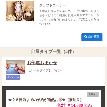
クラフトコーナー
子供から大人まで楽しめる、思い出づくりはこ
ちらへどうぞ！綺麗な貝殻や珊瑚でデコレーシ
ョンして自分だけのオリジナル写真立てを作っ
ちゃおう！
条件変更
部屋タイプ一覧（4件）
お部屋おまかせ
【ルームタイプ】ツイン
喫煙ルーム
食事なし
★２８日前までの予約が断然お得★【素泊り】
合計 ￥14,080
(税込)