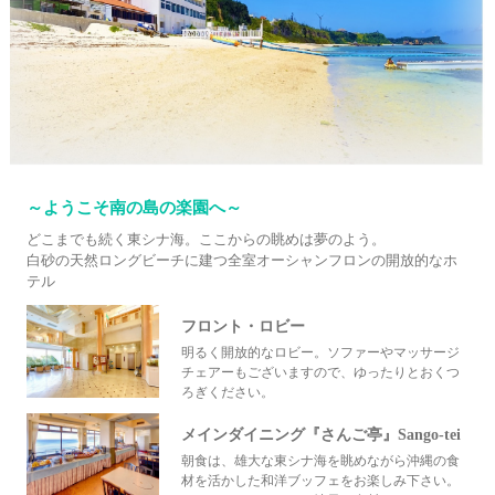
～ようこそ南の島の楽園へ～
どこまでも続く東シナ海。ここからの眺めは夢のよう。
白砂の天然ロングビーチに建つ全室オーシャンフロンの開放的なホ
テル
フロント・ロビー
明るく開放的なロビー。ソファーやマッサージ
チェアーもございますので、ゆったりとおくつ
ろぎください。
メインダイニング『さんご亭』Sango-tei
朝食は、雄大な東シナ海を眺めながら沖縄の食
材を活かした和洋ブッフェをお楽しみ下さい。