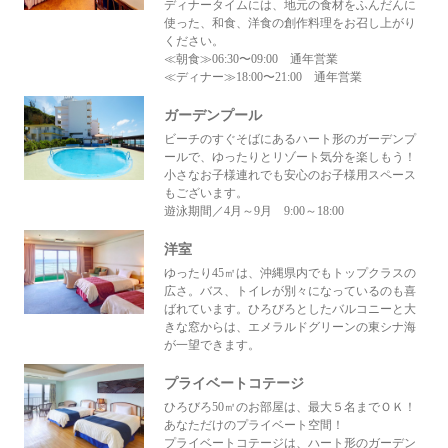
ディナータイムには、地元の食材をふんだんに
使った、和食、洋食の創作料理をお召し上がり
ください。
≪朝食≫06:30〜09:00 通年営業
≪ディナー≫18:00〜21:00 通年営業
ガーデンプール
ビーチのすぐそばにあるハート形のガーデンプ
ールで、ゆったりとリゾート気分を楽しもう！
小さなお子様連れでも安心のお子様用スペース
もございます。
遊泳期間／4月～9月 9:00～18:00
洋室
ゆったり45㎡は、沖縄県内でもトップクラスの
広さ。バス、トイレが別々になっているのも喜
ばれています。ひろびろとしたバルコニーと大
きな窓からは、エメラルドグリーンの東シナ海
が一望できます。
プライベートコテージ
ひろびろ50㎡のお部屋は、最大５名までＯＫ！
あなただけのプライベート空間！
プライベートコテージは、ハート形のガーデン