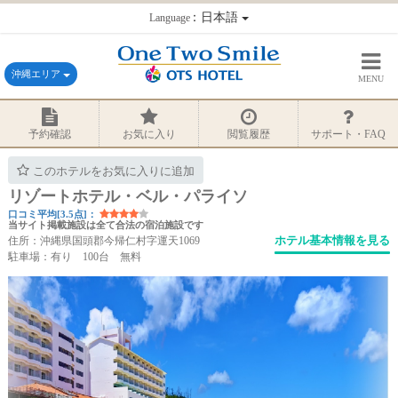
：日本語
Language
沖縄エリア
MENU
予約確認
お気に入り
閲覧履歴
サポート・FAQ
このホテルをお気に入りに追加
リゾートホテル・ベル・パライソ
口コミ平均[3.5点]：
当サイト掲載施設は全て合法の宿泊施設です
ホテル基本情報を見る
住所：沖縄県国頭郡今帰仁村字運天1069
駐車場：有り 100台 無料