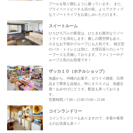
プールを取り囲むように建っています。 また、
プライベートビーチも目の前。よりアクティブ
なリゾートライフをお楽しみいただけます。
スイートルーム
ひろびろ75㎡の客室は、ひときわ贅沢なリゾー
トライフを演出します。癒しの畳空間もあり、
小さなお子様やグループにも人気です。 独立型
のバス・トイレとは別に、大理石張りのシャワ
ーブースも完備しております。ファミリーやグ
ループ人気のお部屋です！
ザッカ１０（ホテルショップ）
泡盛から、沖縄のお菓子、カワイイ雑貨、日用
品まで豊富な品揃え。特にオススメは、泡盛古
酒！おみやげにどうぞ。配送も承っておりま
す。
営業時間／7:00～12:00 15:00～21:00
コインランドリー
コインランドリーもありますので、水着や着替
えのお洗濯も楽々！