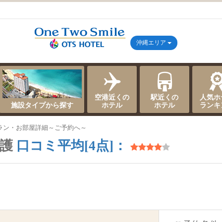
沖縄エリア
空港近くの
駅近くの
人気ホ
施設タイプから探す
ホテル
ホテル
ランキ
ラン・お部屋詳細～ご予約へ～
名護
口コミ平均[4点]：