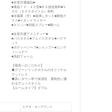
■全室共通備品■
■液晶ＴＶ：４０型■ＢＳ放送無料■Ｖ
ＯＤ（５００タイトル）有料
■冷蔵庫（空）■湯沸しポット■耐熱グ
ラス■イオンドライヤー
■スリッパ■消臭スプレー■靴べら
■全室共通アメニティー■
■バスタオル■フェイスタオル■バスマ
ット
■ボディーソープ■シャンプー■コンデ
ィショナー
■洗顔フォーム
【寝具へのこだわり】
◆グリーンリッチホテルのオリジナル
マットレス
◆高いダウン率で保湿性、通気性に優
れるデュベスタイル
【ルームタイプ】ダブル
ビデオ・オンデマンド