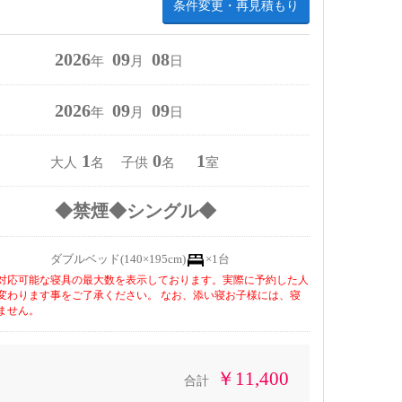
条件変更・再見積もり
2026
09
08
年
月
日
2026
09
09
年
月
日
1
0
1
大人
名 子供
名
室
◆禁煙◆シングル◆
ダブルベッド(140×195cm)
×1台
対応可能な寝具の最大数を表示しております。実際に予約した人
変わります事をご了承ください。 なお、添い寝お子様には、寝
ません。
￥11,400
合計