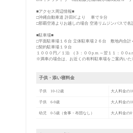
■アクセス周辺情報■
□沖縄自動車道 許田ICより 車で９分
□那覇空港よりお越しの場合 空港リムジンバスで名護
■駐車場■
□平面駐車場１６台 立体駐車場２６台 敷地内合計
□契約駐車場１９台
１０００円／１泊 (３：００p.m.～翌１１：００a.m
※満車の場合は、お近くの有料駐車場をご案内いた
子供・添い寝料金
子供 10-12歳
大人料金の1
子供 6-9歳
大人料金の1
幼児 0-5歳（食事・布団なし）
大人料金の0