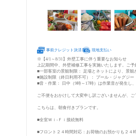
事前クレジット決済
現地支払い
※【4/1～8/31】外壁工事に伴う重要なお知らせ
上記期間中、外壁補修工事を実施いたします。ご予
■一部客室の景観制限： 足場とネットにより、景
■施設制限（終日利用不可）： プール・ジャグジー
■音・作業： 日中（9時～17時）は作業音が発生
ご不便をおかけして大変申し訳ございませんが、ご
こちらは、朝食付きプランです。
■全室Ｗｉ-Ｆｉ接続無料
■フロント２４時間対応：お荷物のお預かりも２４