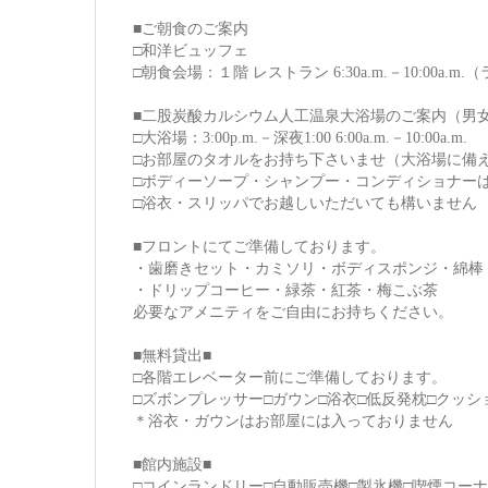
■ご朝食のご案内
□和洋ビュッフェ
□朝食会場：１階 レストラン 6:30a.m.－10:00a.m.
■二股炭酸カルシウム人工温泉大浴場のご案内（男
□大浴場：3:00p.m.－深夜1:00 6:00a.m.－10:00a.m.
□お部屋のタオルをお持ち下さいませ（大浴場に備
□ボディーソープ・シャンプー・コンディショナー
□浴衣・スリッパでお越しいただいても構いません
■フロントにてご準備しております。
・歯磨きセット・カミソリ・ボディスポンジ・綿棒
・ドリップコーヒー・緑茶・紅茶・梅こぶ茶
必要なアメニティをご自由にお持ちください。
■無料貸出■
□各階エレベーター前にご準備しております。
□ズボンプレッサー□ガウン□浴衣□低反発枕□クッシ
＊浴衣・ガウンはお部屋には入っておりません
■館内施設■
□コインランドリー□自動販売機□製氷機□喫煙コー