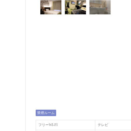
禁煙ルーム
フリーWI‐FI
テレビ