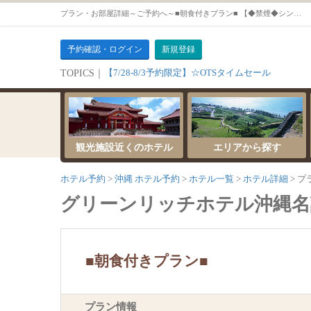
プラン・お部屋詳細～ご予約へ～■朝食付きプラン■ 【◆禁煙◆シングル◆】
予約確認・ログイン
新規登録
【7/28-8/3予約限定】☆OTSタイムセール
TOPICS｜
観光施設近くのホテル
エリアから探す
ホテル予約
沖縄 ホテル予約
ホテル一覧
ホテル詳細
プ
グリーンリッチホテル沖縄
■朝食付きプラン■
プラン情報