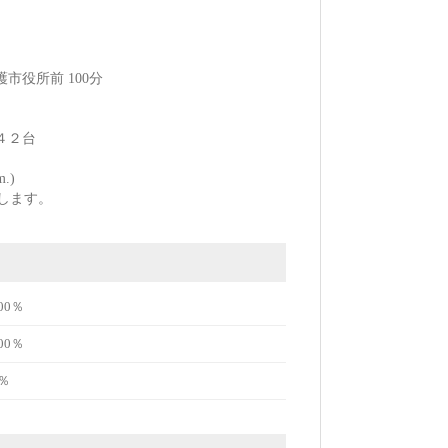
市役所前 100分
４２台
.)
します。
00％
00％
％