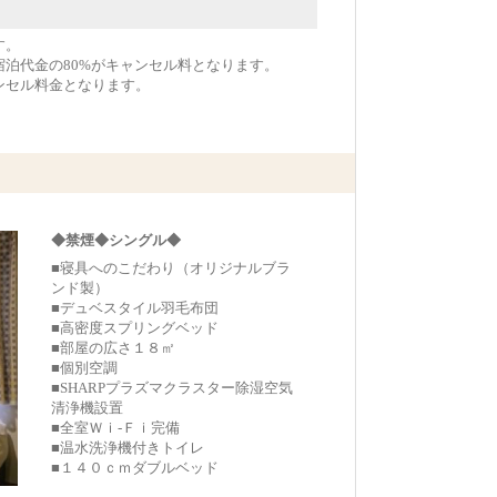
す。
宿泊代金の80%がキャンセル料となります。
ンセル料金となります。
◆禁煙◆シングル◆
■寝具へのこだわり（オリジナルブラ
ンド製）
■デュベスタイル羽毛布団
■高密度スプリングベッド
■部屋の広さ１８㎡
■個別空調
■SHARPプラズマクラスター除湿空気
清浄機設置
■全室Ｗｉ-Ｆｉ完備
■温水洗浄機付きトイレ
■１４０ｃｍダブルベッド