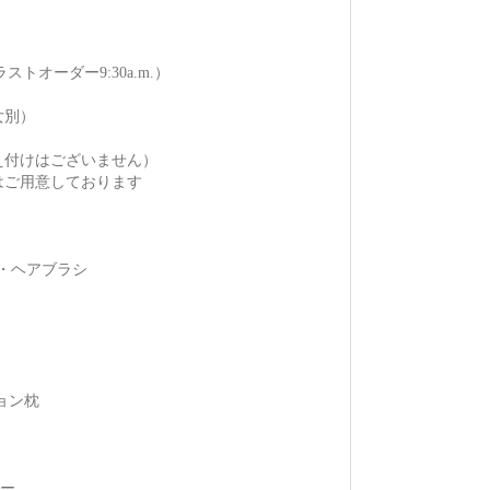
（ラストオーダー9:30a.m.）
女別）
え付けはございません）
はご用意しております
・ヘアブラシ
ョン枕
ナー