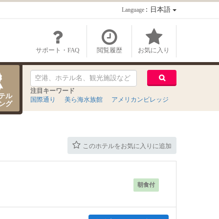
：日本語
Language
サポート・FAQ
閲覧履歴
お気に入り
注目キーワード
テル
国際通り
美ら海水族館
アメリカンビレッジ
ング
このホテルをお気に入りに追加
朝食付