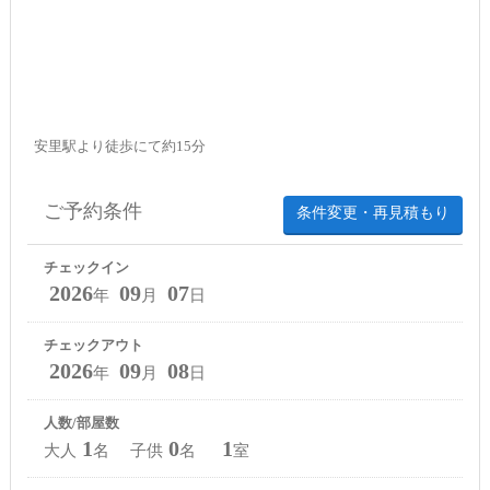
安里駅より徒歩にて約15分
ご予約条件
条件変更・再見積もり
チェックイン
2026
09
07
年
月
日
チェックアウト
2026
09
08
年
月
日
人数/部屋数
1
0
1
大人
名 子供
名
室