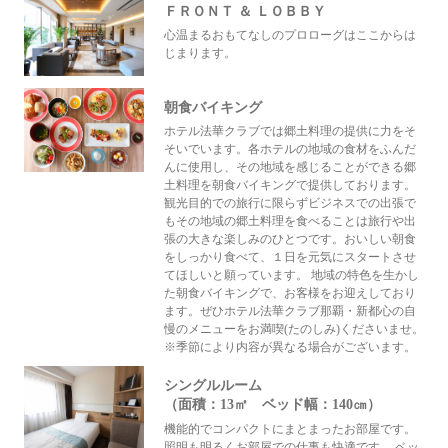
ＦＲＯＮＴ ＆ ＬＯＢＢＹ
心温まるおもてなしのプロローグはここからは
じまります。
朝食バイキング
ホテル法華クラブでは郷土料理の提供に力をそ
そいでいます。各ホテルの地域の食材をふんだ
んに使用し、その地域を感じることができる郷
土料理を朝食バイキングで提供しております。
観光目的での旅行に限らずビジネスでの出張で
もその地域の郷土料理を食べることは旅行や出
張の大きな楽しみのひとつです。おいしい朝食
をしっかり食べて、１日を元気にスタートさせ
てほしいと願っています。 地域の特色を生かし
た朝食バイキングで、お客様をお迎えしており
ます。ぜひホテル法華クラブ那覇・新都心の自
慢のメニューをお満喫(たのしみ)くださいませ。
※季節により内容が異なる場合がございます。
シングルルーム
（面積：13㎡ ベッド幅：140㎝）
機能的でコンパクトにまとまったお部屋です。
照明も明るくお部屋での仕事も快適です。 ベッ