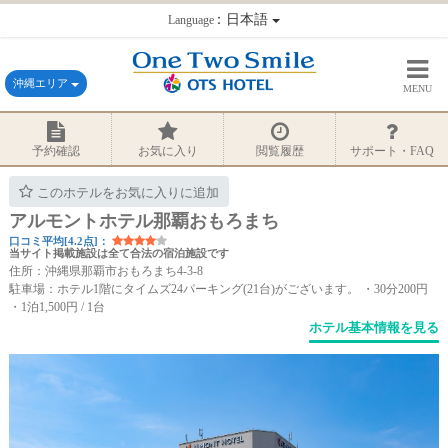
：日本語
Language
沖縄エリア
MENU
予約確認
お気に入り
閲覧履歴
サポート・FAQ
このホテルをお気に入りに追加
アルモントホテル那覇おもろまち
口コミ平均[4.2点]：
当サイト掲載施設は全て合法の宿泊施設です
住所：沖縄県那覇市おもろまち4-3-8
駐車場：ホテル1階にタイムズ24パーキング(21台)がございます。 ・30分200円
・1泊1,500円 / 1台
ホテル基本情報を見る