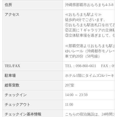
住所
沖縄県那覇市おもろまち4-3-8
アクセス
≪おもろまち駅より≫
徒歩約4分でございます。
①おもろまち駅改札口を出て左
②正面にＴギャラリアの立体駐
③立体駐車場を過ぎまして、信
≪那覇空港よりおもろまち駅ま
ゆいレール（沖縄都市モノレー
車で約20分（58号線）
TEL/FAX
TEL：098-860-6611 FAX：098-
駐車場
ホテル1階にタイムズ24パーキング(2
総客室数
207室
チェックイン
14:00 ～ 23:59
チェックアウト
11:00
チェックイン基本情報
こちらの宿泊施設は、24時間