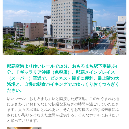
那覇空港よりゆいレールで19分、おもろまち駅下車徒歩4
分。Ｔギャラリア沖縄（免税店）、那覇メインプレイス
（スーパー）至近で、ビジネス・観光に便利。最上階の大
浴場と、自慢の朝食バイキングでごゆっくりおくつろぎく
ださい。
ゆいレール「おもろまち」駅と隣接した好立地。このめぐまれた地
にふさわしいおもてなしで快適な安らぎの時間を過ごしていただき
ます。人々の出逢いとふれあい、そんなお客様の大切な出来事にふ
さわしい彩りをそなえた空間を提供する、そんなホテルでありたい
と願っております。