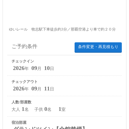
ゆいレール 牧志駅下車徒歩約3分／那覇空港より車で約２０分
ご予約条件
条件変更・再見積もり
チェックイン
2026
09
10
年
月
日
チェックアウト
2026
09
11
年
月
日
人数/部屋数
1
0
1
大人
名 子供
名
室
宿泊部屋