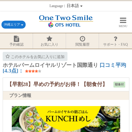
：日本語
Language
沖縄エリア
MENU
予約確認
お気に入り
閲覧履歴
サポート・FAQ
このホテルをお気に入りに追加
ホテルパームロイヤルリゾート国際通り
口コミ平均
[4.3点]：
【早割28】早めの予約がお得！【朝食付】
朝食付
プラン情報