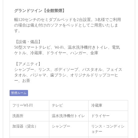
グランドツイン【全館禁煙】
幅120センチのセミダブルベッドを2台設置。3名様でご利用
の場合は備え付けのソファをベッドとしてご用意いたしま
す。
【設備・備品】
50型スマートテレビ、Wi-Fi、温水洗浄機付きトイレ、電気
ケトル、冷蔵庫、ドライヤー、ハンガー、金庫
【アメニティ】
シャンプー、リンス、ボディソープ、バスタオル、フェイス
タオル、パジャマ、歯ブラシ、オリジナルドリップコーヒ
ー、お茶
禁煙ルーム
フリーWI‐FI
テレビ
冷蔵庫
洗面所
温水洗浄機付トイレ
ドライヤー
加湿器（貸出）
シャンプー
リンス・コンディシ
ョナー