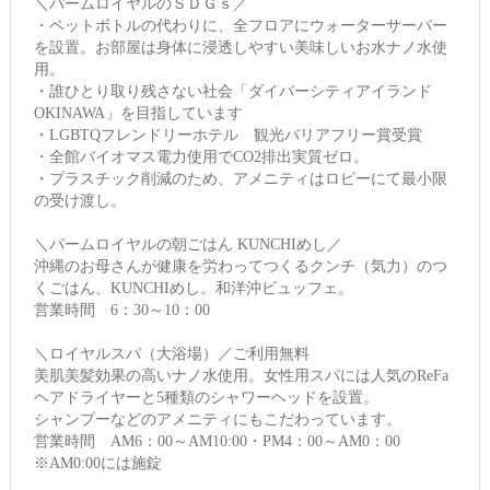
＼パームロイヤルのＳＤＧｓ／
・ペットボトルの代わりに、全フロアにウォーターサーバー
を設置。お部屋は身体に浸透しやすい美味しいお水ナノ水使
用。
・誰ひとり取り残さない社会「ダイバーシティアイランド
OKINAWA」を目指しています
・LGBTQフレンドリーホテル 観光バリアフリー賞受賞
・全館バイオマス電力使用でCO2排出実質ゼロ。
・プラスチック削減のため、アメニティはロビーにて最小限
の受け渡し。
＼パームロイヤルの朝ごはん KUNCHIめし／
沖縄のお母さんが健康を労わってつくるクンチ（気力）のつ
くごはん、KUNCHIめし。和洋沖ビュッフェ。
営業時間 6：30～10：00
＼ロイヤルスパ（大浴場）／ご利用無料
美肌美髪効果の高いナノ水使用。女性用スパには人気のReFa
ヘアドライヤーと5種類のシャワーヘッドを設置。
シャンプーなどのアメニティにもこだわっています。
営業時間 AM6：00～AM10:00・PM4：00～AM0：00
※AM0:00には施錠