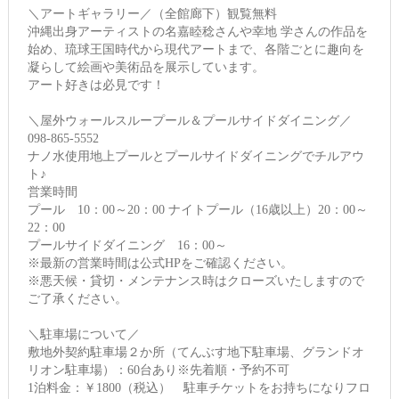
＼アートギャラリー／（全館廊下）観覧無料
沖縄出身アーティストの名嘉睦稔さんや幸地 学さんの作品を
始め、琉球王国時代から現代アートまで、各階ごとに趣向を
凝らして絵画や美術品を展示しています。
アート好きは必見です！
＼屋外ウォールスループール＆プールサイドダイニング／
098-865-5552
ナノ水使用地上プールとプールサイドダイニングでチルアウ
ト♪
営業時間
プール 10：00～20：00 ナイトプール（16歳以上）20：00～
22：00
プールサイドダイニング 16：00～
※最新の営業時間は公式HPをご確認ください。
※悪天候・貸切・メンテナンス時はクローズいたしますので
ご了承ください。
＼駐車場について／
敷地外契約駐車場２か所（てんぶす地下駐車場、グランドオ
リオン駐車場）：60台あり※先着順・予約不可
1泊料金：￥1800（税込） 駐車チケットをお持ちになりフロ