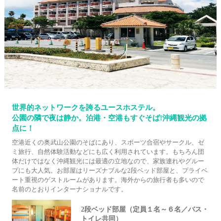
世界的ネットワークを誇るユースホステル。
公園の隣で夜は静か。泊港・空港もすぐそば!沖縄観光の拠
点に！
空港近くの奥武山公園のそばにあり、スポーツ合宿やサークル、ゼ
ミ旅行、自然体験活動などにも広く利用されています。もちろん団
体だけではなく沖縄観光には最適の立地なので、家族連れやグルー
プにも大人気。お部屋はリーズナブルな2段ベッド部屋と、プライベ
ート重視のゲストルームがあります。海外からの旅行者も多いので
名前のとおりインターナショナルです。
2段ベッド部屋（定員１名～６名／バス・
トイレ共同）