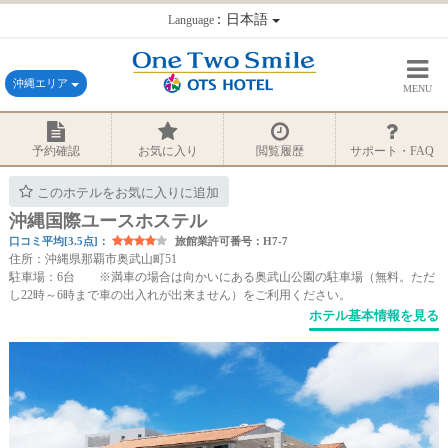
：日本語
Language
沖縄エリア
MENU
予約確認
お気に入り
閲覧履歴
サポート・FAQ
このホテルをお気に入りに追加
沖縄国際ユースホステル
口コミ平均[3.5点]：
旅館業許可番号：H7-7
住所：沖縄県那覇市奥武山町51
駐車場：6台 ※満車の場合は向かいにある奥武山公園の駐車場（無料。ただ
し22時～6時まで車の出入れが出来ません）をご利用ください。
ホテル基本情報を見る