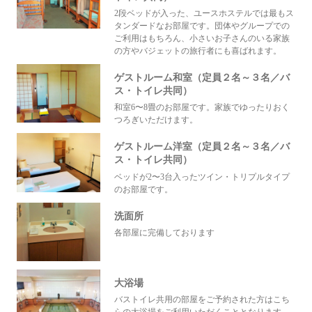
2段ベッドが入った、ユースホステルでは最もス
タンダードなお部屋です。団体やグループでの
ご利用はもちろん、小さいお子さんのいる家族
の方やバジェットの旅行者にも喜ばれます。
ゲストルーム和室（定員２名～３名／バ
ス・トイレ共同）
和室6〜8畳のお部屋です。家族でゆったりおく
つろぎいただけます。
ゲストルーム洋室（定員２名～３名／バ
ス・トイレ共同）
ベッドが2〜3台入ったツイン・トリプルタイプ
のお部屋です。
洗面所
各部屋に完備しております
大浴場
バストイレ共用の部屋をご予約された方はこち