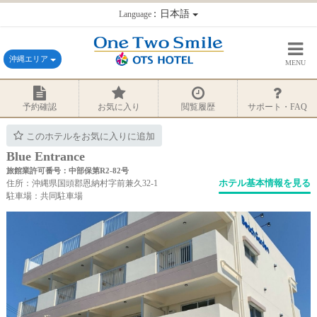
：日本語
Language
沖縄エリア
MENU
予約確認
お気に入り
閲覧履歴
サポート・FAQ
このホテルをお気に入りに追加
Blue Entrance
旅館業許可番号：中部保第R2-82号
ホテル基本情報を見る
住所：沖縄県国頭郡恩納村字前兼久32-1
駐車場：共同駐車場