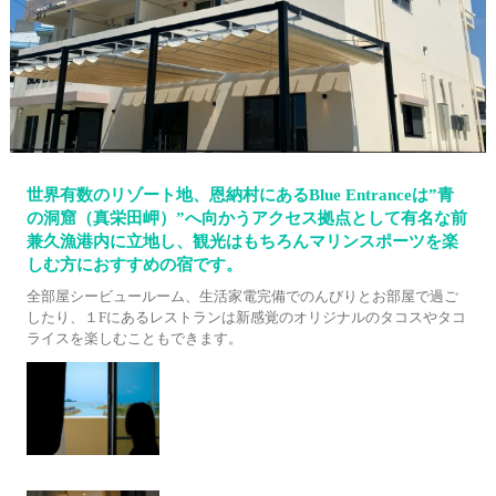
世界有数のリゾート地、恩納村にあるBlue Entranceは”青
の洞窟（真栄田岬）”へ向かうアクセス拠点として有名な前
兼久漁港内に立地し、観光はもちろんマリンスポーツを楽
しむ方におすすめの宿です。
全部屋シービュールーム、生活家電完備でのんびりとお部屋で過ご
したり、１Fにあるレストランは新感覚のオリジナルのタコスやタコ
ライスを楽しむこともできます。