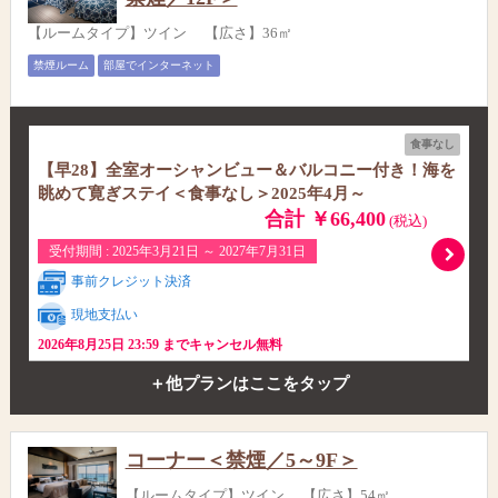
【ルームタイプ】ツイン 【広さ】36㎡
禁煙ルーム
部屋でインターネット
食事なし
【早28】全室オーシャンビュー＆バルコニー付き！海を
眺めて寛ぎステイ＜食事なし＞2025年4月～
合計 ￥66,400
(税込)
受付期間 : 2025年3月21日 ～ 2027年7月31日
事前クレジット決済
現地支払い
2026年8月25日 23:59 までキャンセル無料
＋他プランはここをタップ
コーナー＜禁煙／5～9F＞
【ルームタイプ】ツイン 【広さ】54㎡