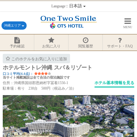
：日本語
Language
沖縄エリア
MENU
予約確認
お気に入り
閲覧履歴
サポート・FAQ
このホテルをお気に入りに追加
ホテルモントレ沖縄 スパ＆リゾート
口コミ平均[4.4点]：
当サイト掲載施設は全て合法の宿泊施設です
ホテル基本情報を見る
住所：沖縄県国頭郡恩納村字冨着1550-1
駐車場：有り 238台 500円（税込み／泊）