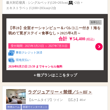
最大対応寝具
:
シングルベッド(120×203cm)
×2台 +
エキストラベッド(100×203cm)×2台
食事なし
【早28】全室オーシャンビュー＆バルコニー付き！海を
眺めて寛ぎステイ＜食事なし＞2025年4月～
合計 ￥54,400
(税込)
受付期間 : 2025年3月21日 ～ 2027年7月31日
事前クレジット決済
現地支払い
2026年8月25日 23:59 までキャンセル無料
＋他プランはここをタップ
ラグジュアリー＜禁煙／5～8F＞
【ルームタイプ】ツイン 【広さ】46㎡
禁煙ルーム
部屋でインターネット