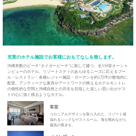
充実のホテル施設でお客様におもてなしを致します。
沖縄有数のビーチ“タイガービーチ”に面して建つ、全339室オーシャ
ンビューのホテル。リゾートスティのあらゆるニーズに応えるプー
ル・レストラン・各種レジャー施設・ガーデンを約1万坪の敷地内に
配置。アンティークな家具やアートワークの映えるホテルモントレ
の個性的な空間と沖縄自然との共生を目指した楽しい思い出がゲス
トの心に強く残るようなホテル。
客室
コロニアルデザインを取り入れた、リゾート感
溢れるシックなゲストルーム、海を眺めながら
最高の寛ぎを。