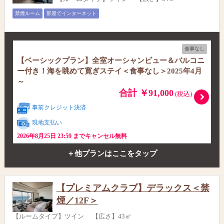
禁煙ルーム
部屋でインターネット
食事なし
【ベーシックプラン】全室オーシャンビュー＆バルコニ
ー付き！海を眺めて寛ぎステイ＜食事なし＞2025年4月
～
合計 ￥91,000
(税込)
事前クレジット決済
現地支払い
2026年8月25日 23:59 までキャンセル無料
＋他プランはここをタップ
【プレミアムクラブ】デラックス＜禁
煙／12F＞
【ルームタイプ】ツイン 【広さ】43㎡