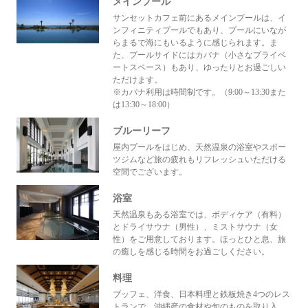
メインプール
サンセットカフェ前にあるメインプールは、イ
ンフィニティプールでもあり、プールにいなが
らまるで海にもいるように感じられます。ま
た、プールサイドにはカバナ（小さなプライベ
ートスペース）もあり、ゆったりとお過ごしい
ただけます。
※カバナ利用は時間制です。（9:00～13:30また
は13:30～18:00）
ブルーリーフ
屋内プールをはじめ、天然温泉の浴室やスポー
ツジムなど旅の疲れもリフレッシュいただける
空間でございます。
浴室
天然温泉もある浴室では、ボディケア（有料）
とドライサウナ（男性）、ミストサウナ（女
性）をご用意しております。ほっとひと息、旅
の癒しを感じる時間をお過ごしください。
料理
ブッフェ、洋食、日本料理と鉄板焼き4つのレス
トランで、沖縄産の食材や旬のものを取り入