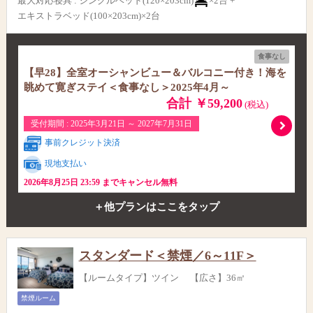
最大対応寝具
:
シングルベッド(120×203cm)
×2台 +
エキストラベッド(100×203cm)×2台
食事なし
【早28】全室オーシャンビュー＆バルコニー付き！海を
眺めて寛ぎステイ＜食事なし＞2025年4月～
合計 ￥59,200
(税込)
受付期間 : 2025年3月21日 ～ 2027年7月31日
事前クレジット決済
現地支払い
2026年8月25日 23:59 までキャンセル無料
＋他プランはここをタップ
スタンダード＜禁煙／6～11F＞
【ルームタイプ】ツイン 【広さ】36㎡
禁煙ルーム