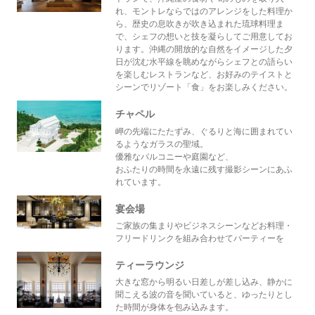
れ、モントレならではのアレンジをした料理か
ら、歴史の息吹きが吹き込まれた琉球料理ま
で、シェフの想いと技を凝らしてご用意してお
ります。沖縄の開放的な自然をイメージした夕
日が沈む水平線を眺めながらシェフとの語らい
を楽しむレストランなど、お好みのテイストと
シーンでリゾート「食」をお楽しみください。
チャペル
岬の先端にたたずみ、ぐるりと海に囲まれてい
るようなガラスの聖域。
優雅なバルコニーや庭園など、
おふたりの時間を永遠に残す撮影シーンにあふ
れています。
宴会場
ご家族の集まりやビジネスシーンなどお料理・
フリードリンクを組み合わせてパーティーを
ティーラウンジ
大きな窓から明るい日差しが差し込み、静かに
聞こえる波の音を聞いていると、ゆったりとし
た時間が身体を包み込みます。