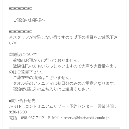
■□■□■□■□■□
ご宿泊のお客様へ
■□■□■□■□■□
※スタッフが常駐しない宿ですので以下の項目をご確認下さ
い※
◎施設について
・荷物のお預かりは行っておりません。
・近隣住民の方もいらっしゃいますので大声や大音量を出す
のはご遠慮下さい。
・ご滞在中の清掃はございません。
・タオル等のアメニティは初日分のみのご用意となります。
・宿泊者様以外の立ち入りはご遠慮ください。
■問い合わせ先
かりゆしコンドミニアムリゾート予約センター 営業時間：
9:30-18:00
電話：098-967-7112 E-Mail：reserve@kariyushi-condo.jp