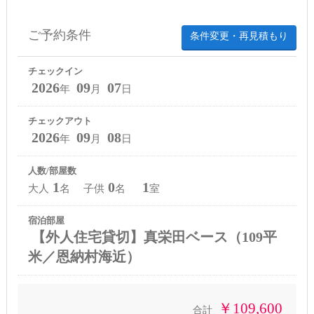
ご予約条件
条件変更・再見積もり
チェックイン
2026
09
07
年
月
日
チェックアウト
2026
09
08
年
月
日
人数/部屋数
1
0
1
大人
名 子供
名
室
宿泊部屋
【外人住宅貸切】真栄田ベース（109平
米／恩納村海近）
￥109,600
合計