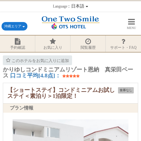
：日本語
Language
沖縄エリア
MENU
予約確認
お気に入り
閲覧履歴
サポート・FAQ
このホテルをお気に入りに追加
かりゆしコンドミニアムリゾート恩納 真栄田ベー
ス
口コミ平均[4.8点]：
【ショートステイ】コンドミニアムお試し
食事なし
ステイ＜素泊り＞1泊限定！
プラン情報