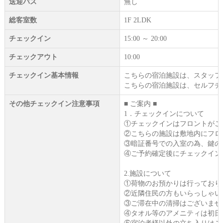
送迎バス
無し
総客室数
1F 2LDK
チェックイン
15:00 ～ 20:00
チェックアウト
10:00
チェックイン基本情報
こちらの宿泊施設は、スタッフ
こちらの宿泊施設は、セルフチ
その他チェックイン注意事項
■ ご案内 ■
1．チェックインについて
①チェックインはフロントがご
②こちらの施設は敷地内にフロ
③暗証番号での入室の為、鍵の
④ご予約確定後にチェックインに
2.施設について
①荷物のお預かりは行っており
②近隣住民の方もいらっしゃい
③ご滞在中の清掃はございませ
④タオル等のアメニティは初日