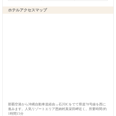
ホテルアクセスマップ
那覇空港から沖縄自動車道経由→石川ICをでて県道78号線を西に
進みます。人気リゾートエリア恩納村真栄田岬近く。所要時間/約
1時間15分