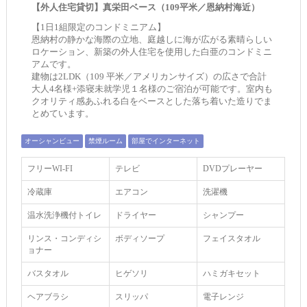
【外人住宅貸切】真栄田ベース（109平米／恩納村海近）
【1日1組限定のコンドミニアム】
恩納村の静かな海際の立地、庭越しに海が広がる素晴らしい
ロケーション、新築の外人住宅を使用した白亜のコンドミニ
アムです。
建物は2LDK（109 平米／アメリカンサイズ）の広さで合計
大人4名様+添寝未就学児１名様のご宿泊が可能です。室内も
クオリティ感あふれる白をベースとした落ち着いた造りでま
とめています。
オーシャンビュー
禁煙ルーム
部屋でインターネット
フリーWI‐FI
テレビ
DVDプレーヤー
冷蔵庫
エアコン
洗濯機
温水洗浄機付トイレ
ドライヤー
シャンプー
リンス・コンディシ
ボディソープ
フェイスタオル
ョナー
バスタオル
ヒゲソリ
ハミガキセット
ヘアブラシ
スリッパ
電子レンジ