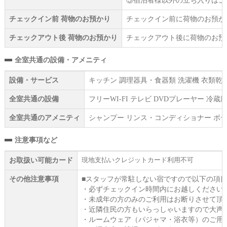
⑤宿泊者様以外の立ち入りはご
チェックイン前 荷物のお預かり
チェックイン前に荷物のお預か
チェックアウト後 荷物のお預かり
チェックアウト後に荷物のお預
全室共通の設備・アメニティ
設備・サービス
キッチン 調理器具・食器類 洗濯機 衣類乾燥
全室共通の設備
フリーWI‐FI テレビ DVDプレーヤー 冷
全室共通のアメニティ
シャンプー リンス・コンディショナー ボデ
注意事項など
現地支払いクレジットカード利用不可
お取扱い可能カード
その他注意事項
■スタッフが常駐しない宿ですので以下の項
・必ずチェックイン時間内にお越しください
・未成年の方のみのご利用はお断りさせて頂
・近隣住民の方もいらっしゃいますので大声
・ルームウェア（パジャマ・浴衣等）のご用