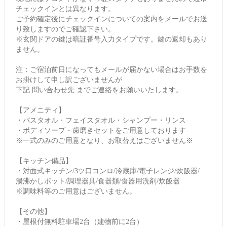
チェックインとは異なります。
ご予約確定後にチェックインについての案内をメールでお送
り致しますのでご確認下さい。
※玄関ドアの鍵は暗証番号入力タイプです。鍵の返却もあり
ません。
注：ご宿泊前日になってもメールが届かない場合はお手数を
お掛けして申し訳ございませんが
下記 問い合わせ先 までご連絡をお願いいたします。
【アメニティ】
・バスタオル・フェイスタオル・シャンプー・リンス
・ボディソープ・歯磨きセットをご用意しております
※一式のみのご用意となり、お取替えはございません※
【キッチン備品】
・対面式キッチン/3ツ口コンロ/冷蔵庫/電子レンジ/炊飯器/
湯沸かしポット/調理器具/食器類/食器用洗剤/炊飯器
※調味料等のご用意はございません。
【その他】
・屋根付無料駐車場2台（建物前に2台）