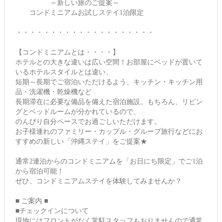
～新しい旅のご提案～
コンドミニアムお試しステイ1泊限定
・・・・・・・・・・・・・・・・・・・・
【コンドミニアムとは・・・・】
ホテルとの大きな違いは広い空間！お部屋にベッドが置いて
いるホテルスタイルとは違い、
短期～長期でご宿泊いただけるよう、キッチン・キッチン用
品・洗濯機・乾燥機など
長期滞在に必要な備品を備えた宿泊施設。もちろん、リビン
グとベッドルームが分かれているので、
のんびり自分ペースでお過ごしいただけます。
お子様連れのファミリー・カップル・グループ旅行などにお
すすめの新しい「沖縄ステイ」をご提案★
通常2連泊からのコンドミニアムを「お日にち限定」でご1泊
から宿泊可能！
ぜひ、コンドミニアムステイを体験してみませんか？
■ ご案内 ■
■チェックインについて
現地にはフロントがなく常駐スタッフもおりませんので通常