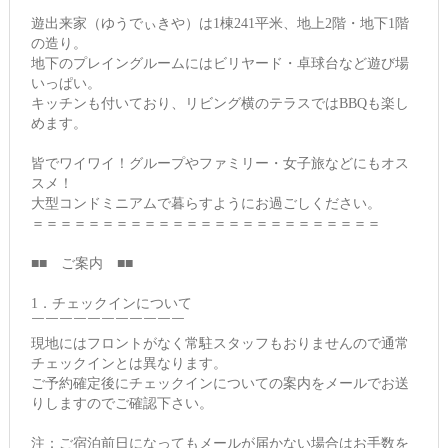
遊出来家（ゆうでぃきや）は1棟241平米、地上2階・地下1階
の造り。
地下のプレイングルームにはビリヤード・卓球台など遊び場
いっぱい。
キッチンも付いており、リビング横のテラスではBBQも楽し
めます。
皆でワイワイ！グループやファミリー・女子旅などにもオス
スメ！
大型コンドミニアムで暮らすようにお過ごしください。
＝＝＝＝＝＝＝＝＝＝＝＝＝＝＝＝＝＝＝＝＝＝＝＝＝
■■ ご案内 ■■
1．チェックインについて
￣￣￣￣￣￣￣￣￣￣￣
現地にはフロントがなく常駐スタッフもおりませんので通常
チェックインとは異なります。
ご予約確定後にチェックインについての案内をメールでお送
りしますのでご確認下さい。
注：ご宿泊前日になってもメールが届かない場合はお手数を