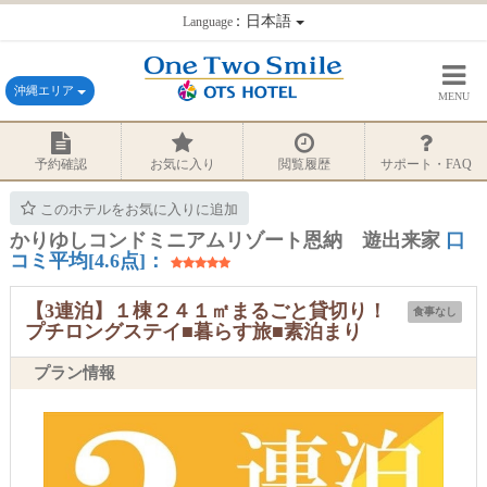
：日本語
Language
沖縄エリア
MENU
予約確認
お気に入り
閲覧履歴
サポート・FAQ
このホテルをお気に入りに追加
かりゆしコンドミニアムリゾート恩納 遊出来家
口
コミ平均[4.6点]：
【3連泊】１棟２４１㎡まるごと貸切り！
食事なし
プチロングステイ■暮らす旅■素泊まり
プラン情報