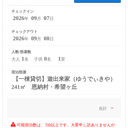
チェックイン
2026
09
07
年
月
日
チェックアウト
2026
09
08
年
月
日
人数/部屋数
1
0
1
大人
名 子供
名
室
宿泊部屋
【一棟貸切】遊出来家（ゆうでぃきや）
241㎡ 恩納村・希望ヶ丘
－
合計
可能宿泊数は、3泊以上です。大変申し訳ありませんが