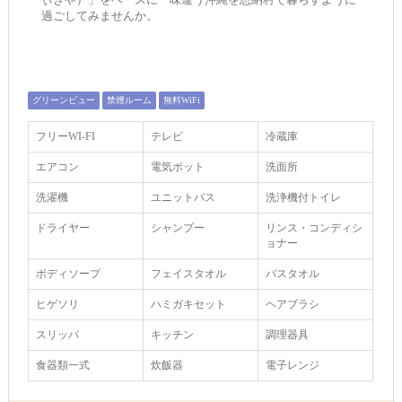
過ごしてみませんか。
グリーンビュー
禁煙ルーム
無料WiFi
フリーWI‐FI
テレビ
冷蔵庫
エアコン
電気ポット
洗面所
洗濯機
ユニットバス
洗浄機付トイレ
ドライヤー
シャンプー
リンス・コンディシ
ョナー
ボディソープ
フェイスタオル
バスタオル
ヒゲソリ
ハミガキセット
ヘアブラシ
スリッパ
キッチン
調理器具
食器類一式
炊飯器
電子レンジ