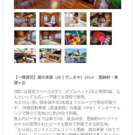
【一棟貸切】遊出来家（ゆうでぃきや）241㎡ 恩納村・希
望ヶ丘
2階には寝室スペースが3つ、ダブルベッド2台と布団5組、な
んといっても広い一戸建てを貸切で使用。
大人10人+添い寝未就学児3名様までグループで宿泊可能で
す。 沖縄自動車道（高速道路）の屋嘉（やか）インターチェ
ンジで降りて北向けに約20分で到着。
無人のビーチまでは車で3分、徒歩20分、恩納村のリゾート
ホテルの管理されたビーチも数分で到着できる好立地。
「かりゆしコンドミニアムリゾート恩納 遊出来家（ゆうで
ぃきや）」をベースに一味違う沖縄を恩納村で暮らすように