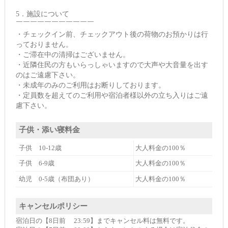
5．施設について
￣￣￣￣￣￣￣￣￣￣￣
・チェックイン前、チェックアウト後の荷物のお預かりは行
っておりません。
・ご滞在中の清掃はございません。
・近隣住民の方もいらっしゃいますので大声や大音量を出す
のはご遠慮下さい。
・未成年のみのご利用はお断りしております。
・定員数を超えてのご利用や宿泊者様以外の立ち入りはご遠
慮下さい。
子供・添い寝料金
子供 10-12歳
大人料金の100％
子供 6-9歳
大人料金の100％
幼児 0-5歳（布団あり）
大人料金の100％
キャンセルポリシー
宿泊日の【8日前 23:59】までキャンセル料は無料です。