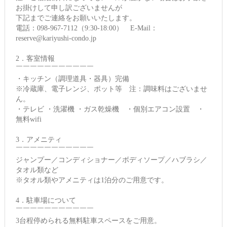
お掛けして申し訳ございませんが
下記までご連絡をお願いいたします。
電話：098-967-7112（9:30-18:00） E-Mail：
reserve@kariyushi-condo.jp
2．客室情報
￣￣￣￣￣￣￣￣￣￣￣
・キッチン（調理道具・器具）完備
※冷蔵庫、電子レンジ、ポット等 注：調味料はございませ
ん。
・テレビ ・洗濯機 ・ガス乾燥機 ・個別エアコン設置 ・
無料wifi
3．アメニティ
￣￣￣￣￣￣￣￣￣￣￣
ジャンプー／コンディショナー／ボディソープ／ハブラシ／
タオル類など
※タオル類やアメニティは1泊分のご用意です。
4．駐車場について
￣￣￣￣￣￣￣￣￣￣￣
3台程停められる無料駐車スペースをご用意。