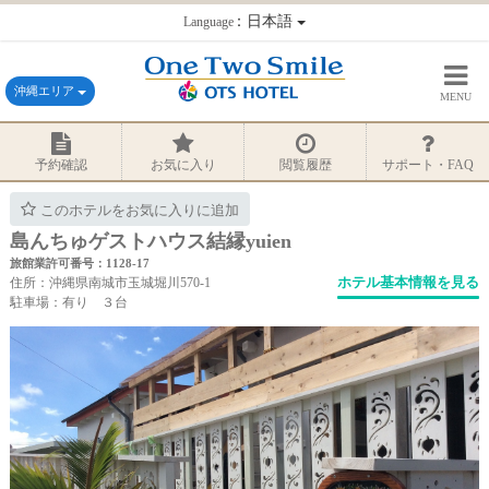
：日本語
Language
沖縄エリア
MENU
予約確認
お気に入り
閲覧履歴
サポート・FAQ
このホテルをお気に入りに追加
島んちゅゲストハウス結縁yuien
旅館業許可番号：1128-17
ホテル基本情報を見る
住所：沖縄県南城市玉城堀川570-1
駐車場：有り ３台