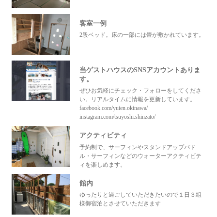
客室一例
2段ベッド。床の一部には畳が敷かれています。
当ゲストハウスのSNSアカウントありま
す。
ぜひお気軽にチェック・フォローをしてくださ
い。リアルタイムに情報を更新しています。
facebook.com/yuien.okinawa/
instagram.com/tsuyoshi.shinzato/
アクティビティ
予約制で、サーフィンやスタンドアップパド
ル・サーフィンなどのウォーターアクティビテ
ィを楽しめます。
館内
ゆったりと過ごしていただきたいので１日３組
様御宿泊とさせていただきます