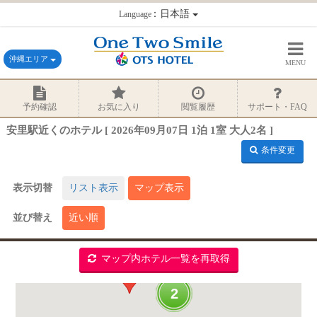
：日本語
Language
沖縄エリア
MENU
予約確認
お気に入り
閲覧履歴
サポート・FAQ
安里駅近くのホテル [ 2026年09月07日 1泊 1室 大人2名 ]
条件変更
表示切替
リスト表示
マップ表示
並び替え
近い順
マップ内ホテル一覧を再取得
2