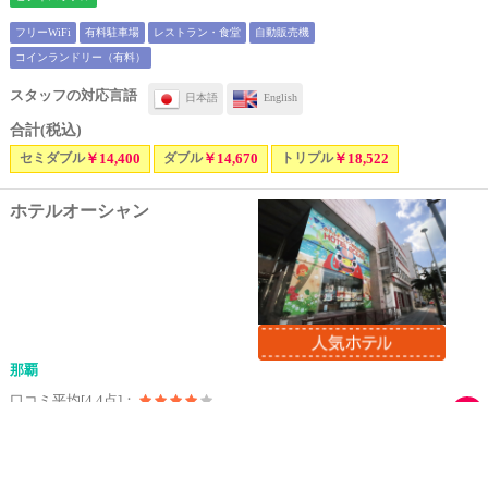
フリーWiFi
有料駐車場
レストラン・食堂
自動販売機
コインランドリー（有料）
スタッフの対応言語
日本語
English
合計(税込)
セミダブル
￥14,400
ダブル
￥14,670
トリプル
￥18,522
ホテルオーシャン
那覇
口コミ平均[4.4点]：
ビジネスホテル
フリーWiFi
有料駐車場
屋外プール（夏季営業）
レストラン・食堂