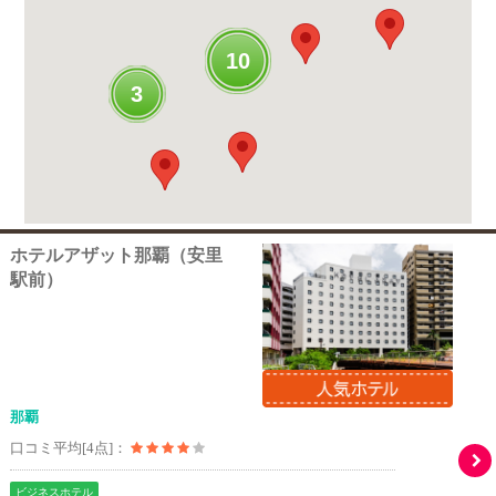
10
3
ホテルアザット那覇（安里
駅前）
那覇
口コミ平均[4点]：
ビジネスホテル