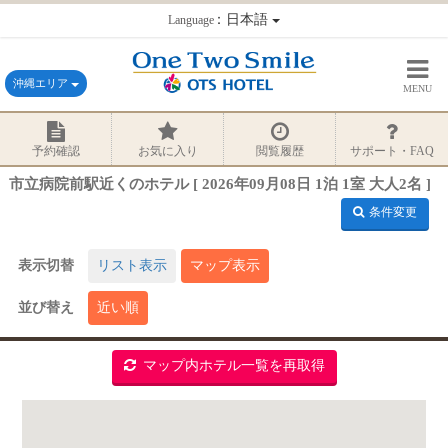
：日本語
Language
沖縄エリア
MENU
予約確認
お気に入り
閲覧履歴
サポート・FAQ
市立病院前駅近くのホテル [ 2026年09月08日 1泊 1室 大人2名 ]
条件変更
表示切替
リスト表示
マップ表示
並び替え
近い順
マップ内ホテル一覧を再取得