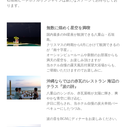
石垣島ビーチホテルサンシャインは新たなステージでお待ちしてお
ります。
無数に煌めく星空を満喫
国内最多の84星座が観測できる八重山・石垣
島。
クリスマスの時期から6月にかけて観測できるの
が『南十字星』。
オーシャンビュールームや新館のお部屋からも
満天の星空を、お楽しみ頂けますが
当ホテル自慢の露天風呂付展望大浴場からも、
ご堪能いただけますのでお楽しみに。
沖縄ならではの赤瓦のレストラン 海辺の
テラス『波の詩』
八重山のシンボル、赤瓦屋根が太陽に輝き、爽
やかな青空に溶け込む。
夕日に照らされ、当ホテル自慢の炭火串焼バー
ベキューにしたつづみ。
波の音をBGMにディナーをお楽しみください。