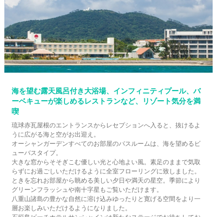
海を望む露天風呂付き大浴場、インフィニティプール、バ
ーベキューが楽しめるレストランなど、リゾート気分を満
喫
琉球赤瓦屋根のエントランスからレセプションへ入ると、抜けるよ
うに広がる海と空がお出迎え。
オーシャンガーデンすべてのお部屋のバスルームは、海を望めるビ
ューバスタイプ。
大きな窓からそそぎこむ優しい光と心地よい風。素足のままで気取
らずにお過ごしいただけるように全室フローリングに致しました。
ときを忘れお部屋から眺める美しい夕日や満天の星空。季節により
グリーンフラッシュや南十字星もご覧いただけます。
八重山諸島の豊かな自然に溶け込みゆったりと寛げる空間をより一
層お楽しみいただけるようになりました。