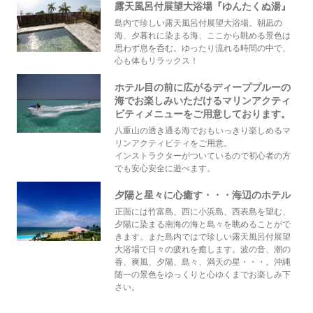
露天風呂付展望大浴場『ゆんたくぬ湯』
島内で珍しい露天風呂付展望大浴場。朝凪の
海、夕暮れに染まる海、ここから眺める景色は
思わず息を呑む。ゆったり流れる時間の中で、
心も体もリラックス！
ホテル目の前に広がるディーププルーの
海でお楽しみいただけるマリンアクティ
ビティメニューをご用意しております。
八重山の透き通る海でおもいっきり楽しめるマ
リンアクティビティをご用意。
インストラクターがついているので初心者の方
でも安心安全に遊べます。
夕陽と星々に心癒す・・・海辺のホテル
正面には竹富島、西に小浜島、西表島を望む、
夕陽に染まる南海の海と島々を眺めることがで
きます。また島内ではで珍しい露天風呂付展望
大浴場で日々の疲れを癒します。波の音、潮の
香、爽風、夕陽、島々、満天の星・・・。沖縄
随一の景色をゆっくりと心ゆくまでお楽しみ下
さい。