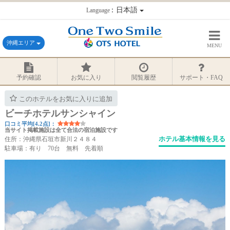
：日本語
Language
沖縄エリア
MENU
予約確認
お気に入り
閲覧履歴
サポート・FAQ
このホテルをお気に入りに追加
ビーチホテルサンシャイン
口コミ平均[4.2点]：
当サイト掲載施設は全て合法の宿泊施設です
ホテル基本情報を見る
住所：沖縄県石垣市新川２４８４
駐車場：有り 70台 無料 先着順