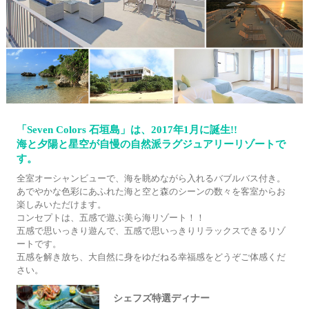
「Seven Colors 石垣島」は、2017年1月に誕生!!
海と夕陽と星空が自慢の自然派ラグジュアリーリゾートで
す。
全室オーシャンビューで、海を眺めながら入れるバブルバス付き。
あでやかな色彩にあふれた海と空と森のシーンの数々を客室からお
楽しみいただけます。
コンセプトは、五感で遊ぶ美ら海リゾート！！
五感で思いっきり遊んで、五感で思いっきりリラックスできるリゾ
ートです。
五感を解き放ち、大自然に身をゆだねる幸福感をどうぞご体感くだ
さい。
シェフズ特選ディナー