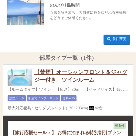
のんびり島時間
五感を解き放ち、大自然に身をゆだねる幸福感
をどうぞご体感ください。
条件変更
部屋タイプ一覧（1件）
【禁煙】オーシャンフロント＆ジャグ
ジー付き ツインルーム
【ルームタイプ】ツイン 【広さ】36㎡ 【ベッドサイズ】120cm
禁煙ルーム
部屋でインターネット
無料WiFi
最大対応寝具
:
セミダブルベッド(120×203cm)
×2台
朝食付
【旅行応援セール ♪ 】 お得に泊まれる特別割引プラン