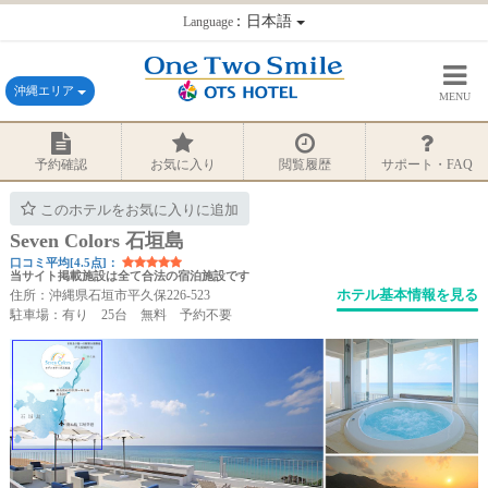
：日本語
Language
沖縄エリア
MENU
予約確認
お気に入り
閲覧履歴
サポート・FAQ
このホテルをお気に入りに追加
Seven Colors 石垣島
口コミ平均[4.5点]：
当サイト掲載施設は全て合法の宿泊施設です
ホテル基本情報を見る
住所：沖縄県石垣市平久保226-523
駐車場：有り 25台 無料 予約不要