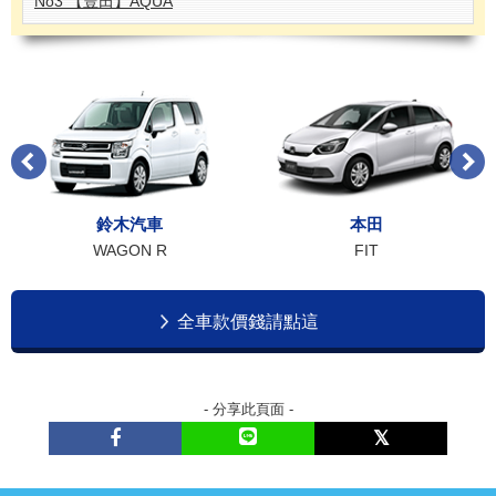
No3 【豊田】AQUA
鈴木汽車
本田
WAGON R
FIT
全車款價錢請點這
- 分享此頁面 -