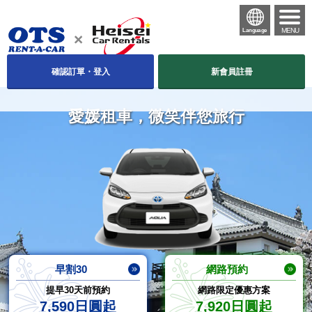
MENU
Language
確認訂單・登入
新會員註冊
愛媛租車，微笑伴您旅行
早割30
網路預約
提早30天前預約
網路限定優惠方案
7,590日圓起
7,920日圓起