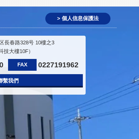
> 個人信息保護法
長春路328号 10樓之3
科技大樓10F）
0
0227191962
FAX
聯繫我們