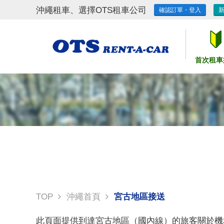
沖繩租車、選擇OTS租車公司
確認訂單・登入
首次租車
TOP
沖繩首頁
宮古地區接送
此頁面提供到達宮古地區（國內線）的旅客關於機