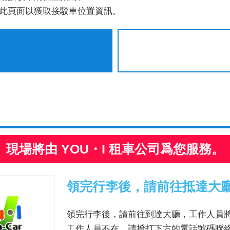
此頁面以獲取接駁車位置資訊。
現場將由 YOU・I 租車公司爲您服務。
領完行李後，請前往抵達大
領完行李後，請前往到達大廳，工作人員
工作人員不在，請撥打下方的電話號碼聯