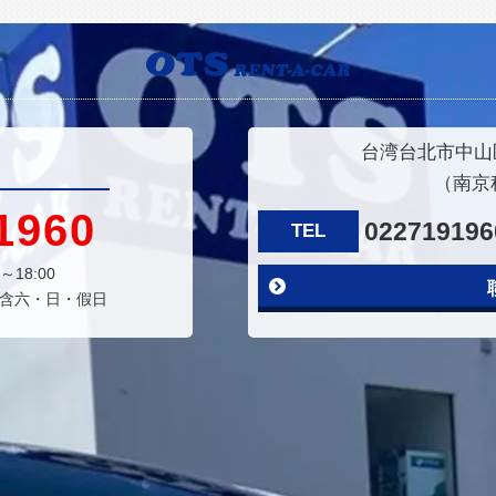
台湾台北市中山区
（南京
1960
022719196
TEL
～18:00
含六・日・假日