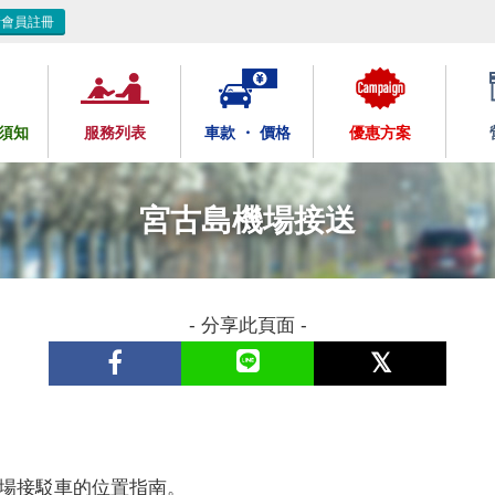
新會員註冊
須知
服務列表
車款 ・ 價格
優惠方案
宮古島機場接送
- 分享此頁面 -
場接駁車的位置指南。