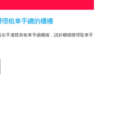
辦理租車手續的櫃檯
後右手邊既有租車手續櫃檯，請於櫃檯辦理取車手
。