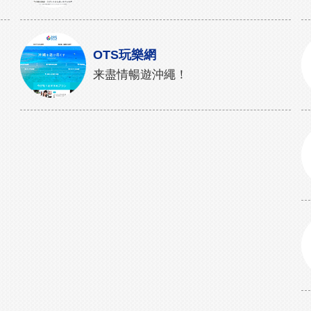
OTS玩樂網
来盡情暢遊沖繩！