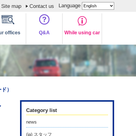
Language
Site map
Contact us
r offices
Q&A
While using car
ード）
レ
Category list
news
(ja) スタッフ