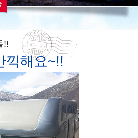
!!
끽해요~!!