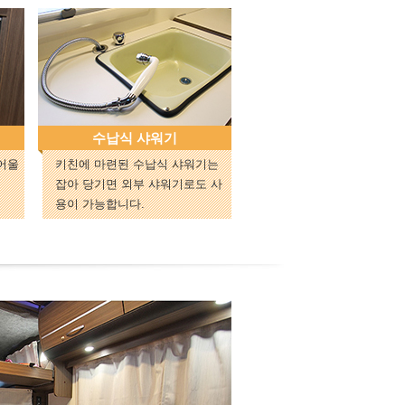
수납식 샤워기
어울
키친에 마련된 수납식 샤워기는
잡아 당기면 외부 샤워기로도 사
용이 가능합니다.