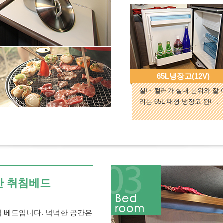
65L냉장고(12V)
실버 컬러가 실내 분위와 잘 
리는 65L 대형 냉장고 완비.
한 취침베드
침 베드입니다. 넉넉한 공간은