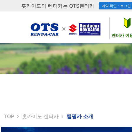
홋카이도의 렌터카는 OTS렌터카
예약 확인・로그인
렌터카 이
TOP
홋카이도 렌터카
캠핑카 소개