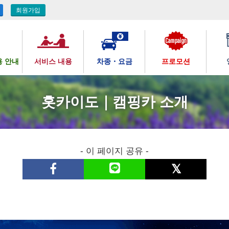
회원가입
용 안내
서비스 내용
차종・요금
프로모션
홋카이도｜캠핑카 소개
- 이 페이지 공유 -