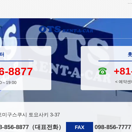
센터
홋
6-8877
+81
<
예약센터
0～19:00
미구스쿠시 토요사키 3-37
98-856-8877（대표전화）
098-856-7777
FAX