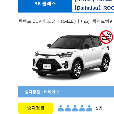
RS 클래스
【Daihatsu】RO
콤팩트 SUV의 도요타 RAIZE(라이즈)! 콤팩트
승차정원・캐리어수
승차정원
5명