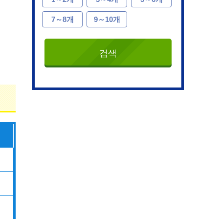
7～8개
9～10개