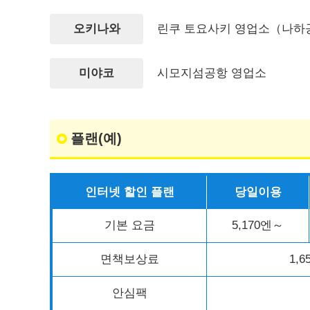
오키나와
린쿠 토요사키 영업소（나하
미야코
시모지섬공항 영업소
플랜(예)
인터넷 할인 플랜
당일이용
기본 요금
5,170엔～
면책보상료
1,6
안심팩