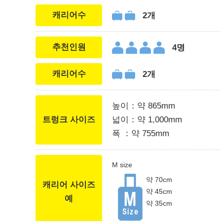
캐리어수
2개
추천인원
4명
캐리어수
2개
높이：약 865mm
트렁크 사이즈
넓이：약 1,000mm
폭 ：약 755mm
M size
약 70cm
캐리어 사이즈
약 45cm
예
약 35cm