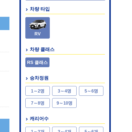
차량 타입
RV
차량 클래스
RS 클래스
승차정원
1～2명
3～4명
5～6명
7～8명
9～10명
캐리어수
1～2개
3～4개
5～6개