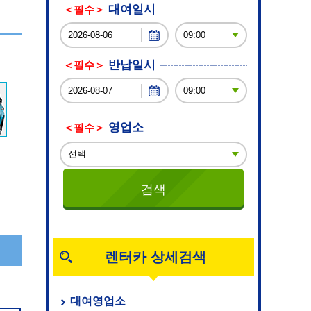
대여일시
＜필수＞
반납일시
＜필수＞
영업소
＜필수＞
렌터카 상세검색
대여영업소