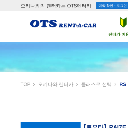
오키나와의 렌터카는 OTS렌터카
예약 확인・로그인
렌터카 이
TOP
오키나와 렌터카
클래스로 선택
RS
【토요타】RAIZE