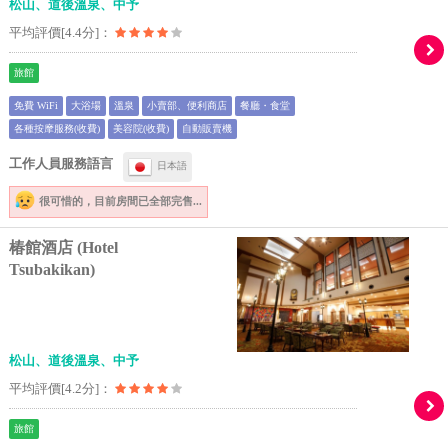
松山、道後溫泉、中予
平均評價[4.4分]：
旅館
免費 WiFi
大浴場
溫泉
小賣部、便利商店
餐廳・食堂
各種按摩服務(收費)
美容院(收費)
自動販賣機
工作人員服務語言
日本語
很可惜的，
目前房間已全部完售...
椿館酒店 (Hotel
Tsubakikan)
松山、道後溫泉、中予
平均評價[4.2分]：
旅館