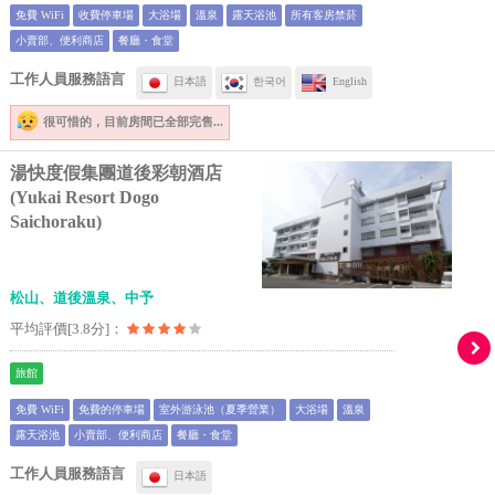
免費 WiFi
收費停車場
大浴場
溫泉
露天浴池
所有客房禁菸
小賣部、便利商店
餐廳・食堂
工作人員服務語言
日本語
한국어
English
很可惜的，
目前房間已全部完售...
湯快度假集團道後彩朝酒店
(Yukai Resort Dogo
Saichoraku)
松山、道後溫泉、中予
平均評價[3.8分]：
旅館
免費 WiFi
免費的停車場
室外游泳池（夏季營業）
大浴場
溫泉
露天浴池
小賣部、便利商店
餐廳・食堂
工作人員服務語言
日本語