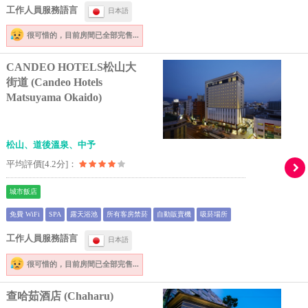
工作人員服務語言
日本語
很可惜的，
目前房間已全部完售...
CANDEO HOTELS松山大
街道 (Candeo Hotels
Matsuyama Okaido)
松山、道後溫泉、中予
平均評價[4.2分]：
城市飯店
免費 WiFi
SPA
露天浴池
所有客房禁菸
自動販賣機
吸菸場所
工作人員服務語言
日本語
很可惜的，
目前房間已全部完售...
查哈茹酒店 (Chaharu)