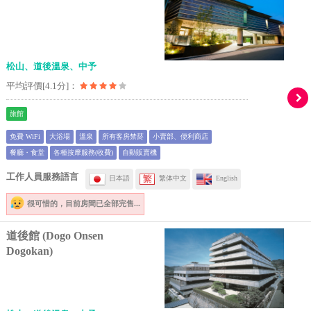
松山、道後溫泉、中予
平均評價[4.1分]：
旅館
免費 WiFi
大浴場
溫泉
所有客房禁菸
小賣部、便利商店
餐廳・食堂
各種按摩服務(收費)
自動販賣機
工作人員服務語言
日本語
繁体中文
English
很可惜的，
目前房間已全部完售...
道後館 (Dogo Onsen
Dogokan)