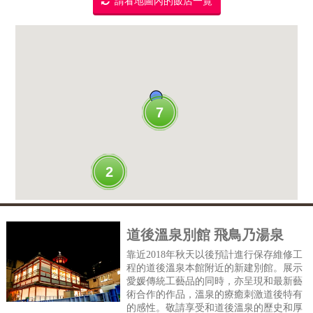
請看地圖內的飯店一覽
7
2
道後溫泉別館 飛鳥乃湯泉
靠近2018年秋天以後預計進行保存維修工
程的道後溫泉本館附近的新建別館。展示
愛媛傳統工藝品的同時，亦呈現和最新藝
術合作的作品，溫泉的療癒刺激道後特有
的感性。敬請享受和道後溫泉的歷史和厚