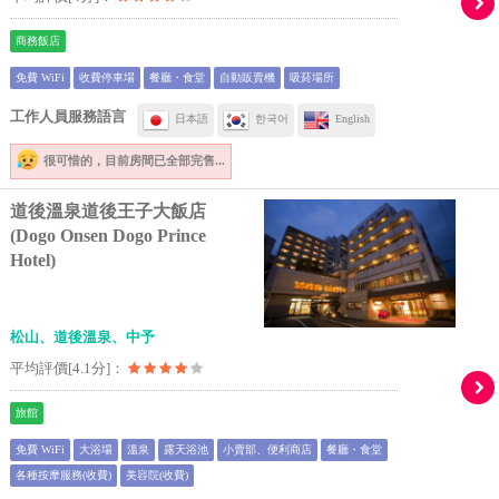
商務飯店
免費 WiFi
收費停車場
餐廳・食堂
自動販賣機
吸菸場所
工作人員服務語言
日本語
한국어
English
很可惜的，
目前房間已全部完售...
道後溫泉道後王子大飯店
(Dogo Onsen Dogo Prince
Hotel)
松山、道後溫泉、中予
平均評價[4.1分]：
旅館
免費 WiFi
大浴場
溫泉
露天浴池
小賣部、便利商店
餐廳・食堂
各種按摩服務(收費)
美容院(收費)