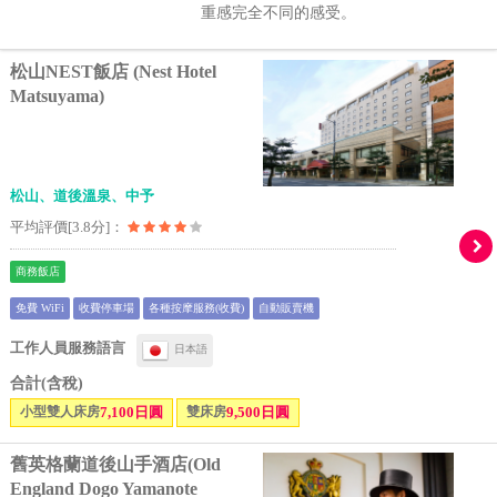
重感完全不同的感受。
松山NEST飯店 (Nest Hotel
Matsuyama)
松山、道後溫泉、中予
平均評價[3.8分]：
商務飯店
免費 WiFi
收費停車場
各種按摩服務(收費)
自動販賣機
工作人員服務語言
日本語
合計(含稅)
小型雙人床房
7,100日圓
雙床房
9,500日圓
舊英格蘭道後山手酒店(Old
England Dogo Yamanote