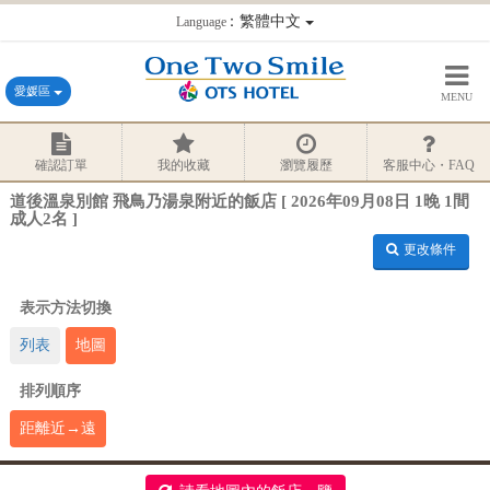
：繁體中文
Language
愛媛區
MENU
確認訂單
我的收藏
瀏覽履歷
客服中心・FAQ
道後溫泉別館 飛鳥乃湯泉附近的飯店 [ 2026年09月08日 1晚 1間
成人2名 ]
更改條件
表示方法切換
列表
地圖
排列順序
距離近→遠