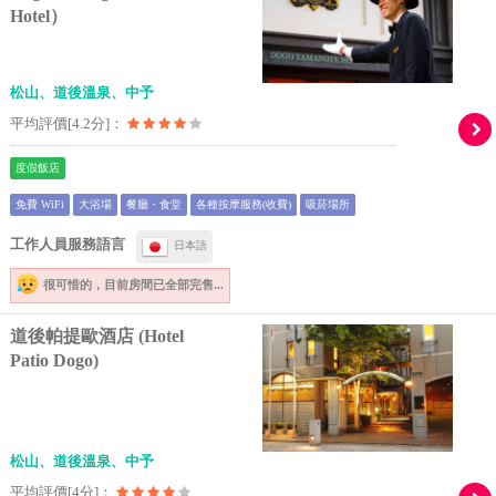
Hotel）
松山、道後溫泉、中予
平均評價[4.2分]：
度假飯店
免費 WiFi
大浴場
餐廳・食堂
各種按摩服務(收費)
吸菸場所
工作人員服務語言
日本語
很可惜的，
目前房間已全部完售...
道後帕提歐酒店 (Hotel
Patio Dogo)
松山、道後溫泉、中予
平均評價[4分]：