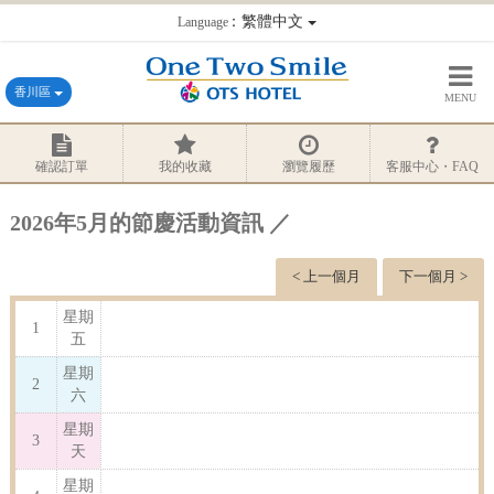
：繁體中文
Language
香川區
MENU
確認訂單
我的收藏
瀏覽履歷
客服中心・FAQ
2026年5月的節慶活動資訊 ／
< 上一個月
下一個月 >
星期
1
五
星期
2
六
星期
3
天
星期