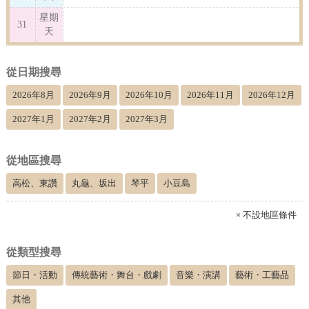
星期
31
天
從日期搜尋
2026年8月
2026年9月
2026年10月
2026年11月
2026年12月
2027年1月
2027年2月
2027年3月
從地區搜尋
高松、東讚
丸龜、坂出
琴平
小豆島
× 不設地區條件
從類型搜尋
節日・活動
傳統藝術・舞台・戲劇
音樂・演講
藝術・工藝品
其他