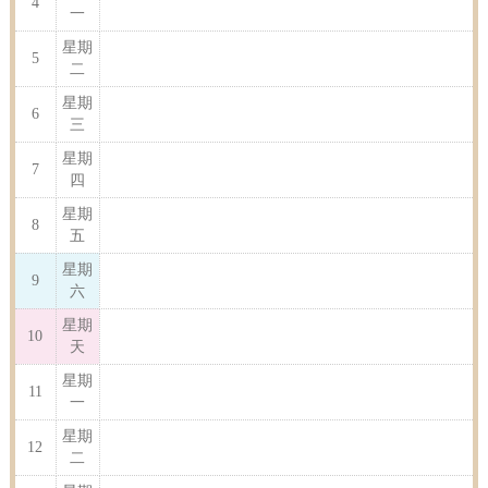
4
一
星期
5
二
星期
6
三
星期
7
四
星期
8
五
星期
9
六
星期
10
天
星期
11
一
星期
12
二