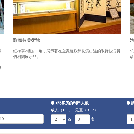
歌舞伎美術館
等
紅梅亭2樓的一角，展示著在金毘羅歌舞伎演出過的歌舞伎演員
想
們相關展示品。
放
初
動
1間客房的利用人數
成人（13+）
兒童（0-12）
名
名