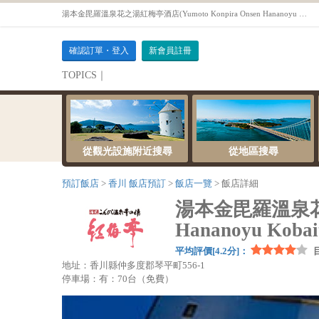
湯本金毘羅溫泉花之湯紅梅亭酒​​店(Yumoto Konpira Onsen Hananoyu Kobaitei） - 香川預訂飯店OTS
確認訂單・登入
新會員註冊
TOPICS｜
伺服器維護公告
從觀光設施附近搜尋
從地區搜尋
預訂飯店
香川 飯店預訂
飯店一覽
飯店詳細
湯本金毘羅溫泉花之湯紅
Hananoyu Kobai
平均評價[4.2分]：
地址：香川縣仲多度郡琴平町556-1
停車場：有：70台（免費）