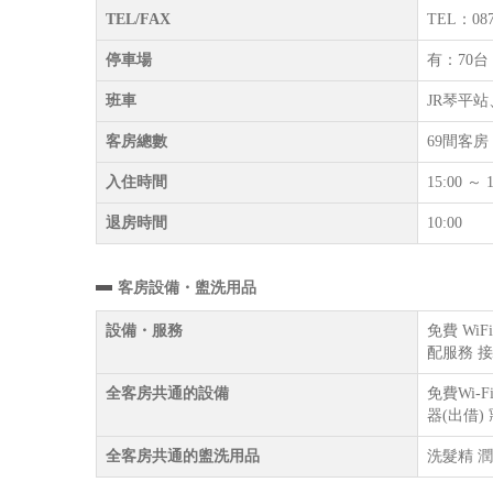
TEL/FAX
TEL：087
停車場
有：70
班車
JR琴平
客房總數
69間客房
入住時間
15:00 ～ 1
退房時間
10:00
客房設備・盥洗用品
設備・服務
免費 Wi
配服務 接
全客房共通的設備
免費Wi-
器(出借)
全客房共通的盥洗用品
洗髮精 潤