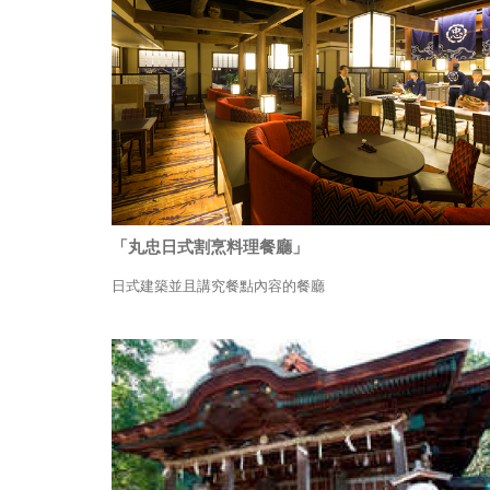
「丸忠日式割烹料理餐廳」
日式建築並且講究餐點內容的餐廳