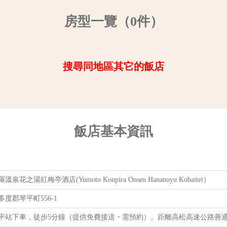
房型一覽（0件）
搜尋同地區其它的飯店
飯店基本資訊
花之湯紅梅亭酒​​店(Yumoto Konpira Onsen Hananoyu Kobaitei）
度郡琴平町556-1
平站下車，徒步5分鐘（提供免費接送・需預約）。距離高松高速公路善