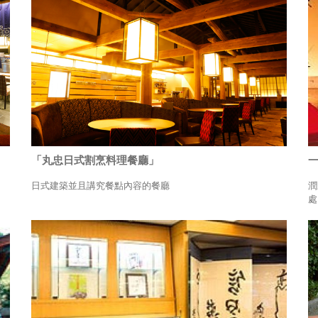
「丸忠日式割烹料理餐廳」
一
日式建築並且講究餐點內容的餐廳
潤
處