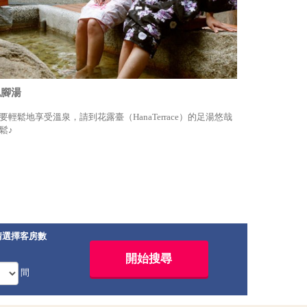
泡腳湯
要輕鬆地享受溫泉，請到花露臺（HanaTerrace）的足湯悠哉
鬆♪
請選擇客房數
間