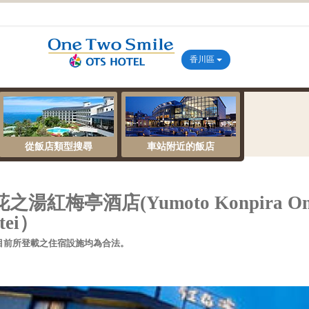
香川區
從飯店類型搜尋
車站附近的飯店
梅亭酒​​店(Yumoto Konpira On
tei）
目前所登載之住宿設施均為合法。