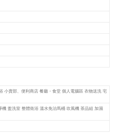
桑拿浴 小賣部、便利商店 餐廳・食堂 個人電腦區 衣物送洗 宅
氣清淨機 盥洗室 整體衛浴 溫水免治馬桶 吹風機 茶品組 加濕