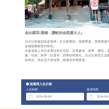
金比羅宮(通稱：讚岐的金毘羅大人)
自古以來被認為是海神，在五穀豐收、漁獲豐盛、買賣興盛
各種範圍都受到祭祀。
在參道路上有許多舊址和文化財，在裏參道，春季：櫻花；
夏：杜鵑；秋季：紅葉等，四季依時變化，自古以來悠久流
的時光，現在也不曾改變，能讓您安穩度過。
請選擇入住日期
入住時間
退房時間