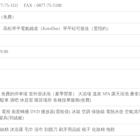
7-75-1111 FAX：0877-75-5188
台（免費）
站、高松琴平電氣鐵道（KotoDen）琴平站可接送（需預約）
9:00
Fi 免費的停車場 室外游泳池（夏季營業） 大浴場 溫泉 SPA 露天浴池 
駁車 酒吧 休息室 吸菸場所 各種按摩服務(收費)
Fi 電視 衛星轉播 DVD 播放器(需租借) 冰箱 空調 保險箱 電熱水壺 空
 寢具(羽絨被)
絲精 沐浴露 毛巾 浴巾 刮鬍刀 刷牙用品組 梳子 化妝棉 拖鞋