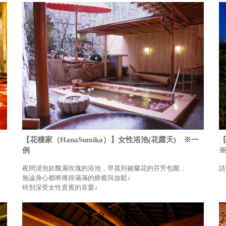
【花棲家（HanaSumika）】女性浴池(花露天) ※一
【
例
夜間浸泡於飄滿玫瑰的浴池，早晨則被蘭花的芬芳包圍，
請
無論身心都將獲得滿滿的療癒與放鬆♪
特別深受女性貴賓的喜愛♪