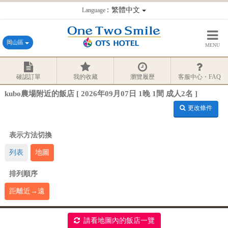
：繁體中文
Language
岡山區
MENU
確認訂單
我的收藏
瀏覽履歷
客服中心・FAQ
kubo農場附近的飯店 [ 2026年09月07日 1晚 1間 成人2名 ]
更改條件
表示方法切換
列表
地圖
排列順序
距離近→遠
請看地圖內的飯店一覽