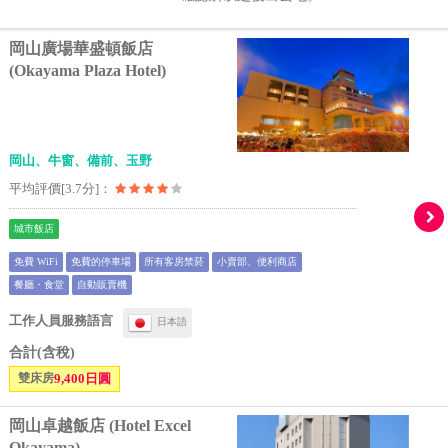
岡山廣場華盛頓飯店
(Okayama Plaza Hotel)
岡山、牛窗、備前、玉野
平均評價[3.7分]：
城市飯店
免費 WiFi
免費的停車場
所有客房禁菸
小賣部、便利商店
餐廳・食堂
自動販賣機
工作人員服務語言
日本語
合計(含稅)
雙床房
9,400日圓
岡山卓越飯店 (Hotel Excel
Okayama)