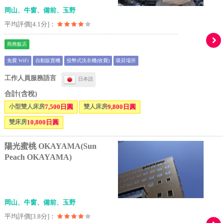
岡山、牛窗、備前、玉野
平均評價[4.1分]：
商務飯店
免費 WiFi
自動販賣機
投幣式洗衣機(收費)
吸菸場所
工作人員服務語言
日本語
合計(含稅)
小型雙人床房
7,500日圓
雙人床房
9,800日圓
雙床房
10,800日圓
陽光蜜桃 OKAYAMA(Sun
Peach OKAYAMA)
岡山、牛窗、備前、玉野
平均評價[3.8分]：