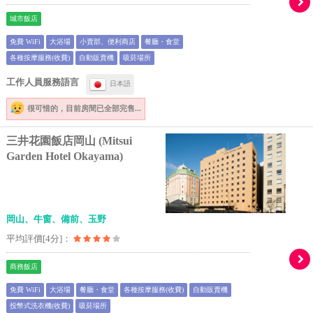
城市飯店
免費 WiFi
大浴場
小賣部、便利商店
餐廳・食堂
各種按摩服務(收費)
自動販賣機
吸菸場所
工作人員服務語言
日本語
很可惜的，
目前房間已全部完售...
三井花園飯店岡山 (Mitsui
Garden Hotel Okayama)
岡山、牛窗、備前、玉野
平均評價[4分]：
商務飯店
免費 WiFi
大浴場
餐廳・食堂
各種按摩服務(收費)
自動販賣機
投幣式洗衣機(收費)
吸菸場所