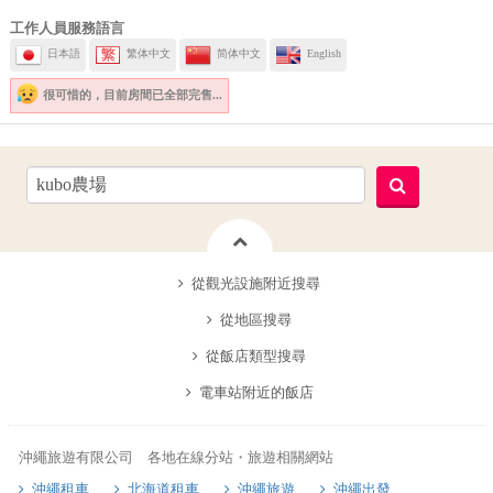
工作人員服務語言
日本語
繁体中文
简体中文
English
很可惜的，
目前房間已全部完售...
從觀光設施附近搜尋
從地區搜尋
從飯店類型搜尋
電車站附近的飯店
沖繩旅遊有限公司 各地在線分站・旅遊相關網站
沖繩租車
北海道租車
沖繩旅遊
沖繩出發