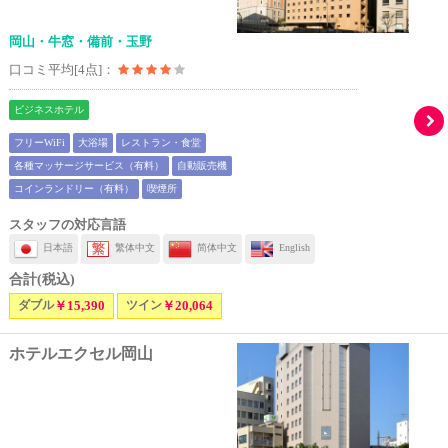
岡山・牛窓・備前・玉野
口コミ平均[4点]：
ビジネスホテル
フリーWiFi
大浴場
レストラン・食堂
各種マッサージサービス（有料）
自動販売機
コインランドリー（有料）
喫煙所
スタッフの対応言語
日本語
繁体中文
简体中文
English
合計(税込)
ダブル
￥15,390
ツイン
￥20,064
ホテルエクセル岡山