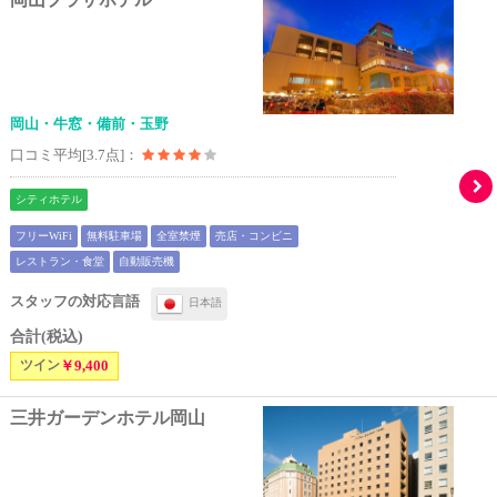
岡山・牛窓・備前・玉野
口コミ平均[3.7点]：
シティホテル
フリーWiFi
無料駐車場
全室禁煙
売店・コンビニ
レストラン・食堂
自動販売機
スタッフの対応言語
日本語
合計(税込)
ツイン
￥9,400
三井ガーデンホテル岡山