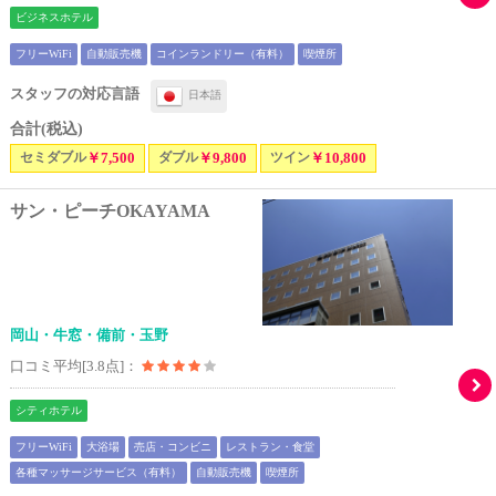
ビジネスホテル
フリーWiFi
自動販売機
コインランドリー（有料）
喫煙所
スタッフの対応言語
日本語
合計(税込)
セミダブル
￥7,500
ダブル
￥9,800
ツイン
￥10,800
サン・ピーチOKAYAMA
岡山・牛窓・備前・玉野
口コミ平均[3.8点]：
シティホテル
フリーWiFi
大浴場
売店・コンビニ
レストラン・食堂
各種マッサージサービス（有料）
自動販売機
喫煙所