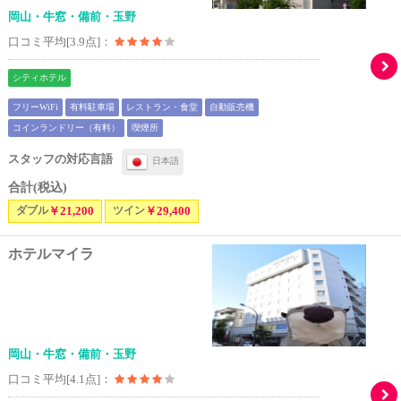
岡山・牛窓・備前・玉野
口コミ平均[3.9点]：
シティホテル
フリーWiFi
有料駐車場
レストラン・食堂
自動販売機
コインランドリー（有料）
喫煙所
スタッフの対応言語
日本語
合計(税込)
ダブル
￥21,200
ツイン
￥29,400
ホテルマイラ
岡山・牛窓・備前・玉野
口コミ平均[4.1点]：