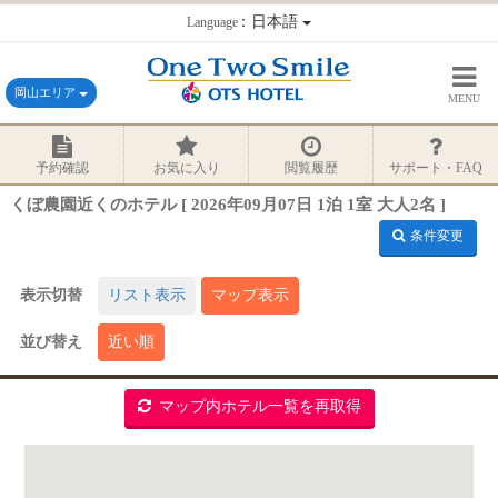
：日本語
Language
岡山エリア
MENU
予約確認
お気に入り
閲覧履歴
サポート・FAQ
くぼ農園近くのホテル [ 2026年09月07日 1泊 1室 大人2名 ]
条件変更
表示切替
リスト表示
マップ表示
並び替え
近い順
マップ内ホテル一覧を再取得